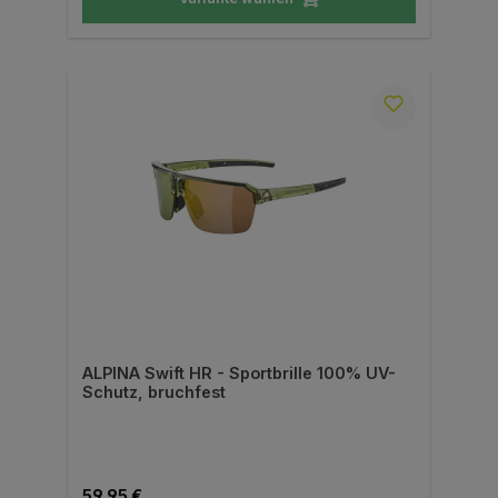
ALPINA Swift HR - Sportbrille 100% UV-
Schutz, bruchfest
Regulärer Preis:
59,95 €