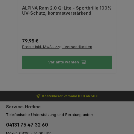
ALPINA Ram 2.0 Q-Lite - Sportbrille 100%
UV-Schutz, kontrastverstärkend
Regulärer Preis:
79,95 €
Preise inkl. MwSt. zzgl. Versandkosten
Variante wählen
Kostenloser Versand (EU) ab 50€
Service-Hotline
Telefonische Unterstützung und Beratung unter:
04131 75 47 32 60
Mo-Fr, 08:00 - 14:00 Uhr