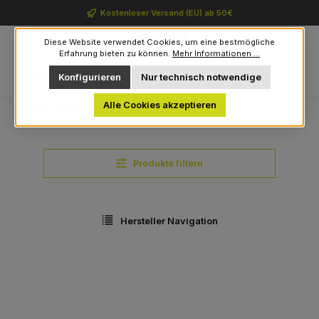
Zum Hauptinhalt springen
Kostenloser Versand (EU) ab 50€
Diese Website verwendet Cookies, um eine bestmögliche
Erfahrung bieten zu können.
Mehr Informationen ...
Du hast 0 Produkte auf 
Konfigurieren
Nur technisch notwendige
Navigation
0,00 €
Outdoor-Marken von A bis Z
Alpina
Alle Cookies akzeptieren
Produkte filtern
Hersteller Navigation