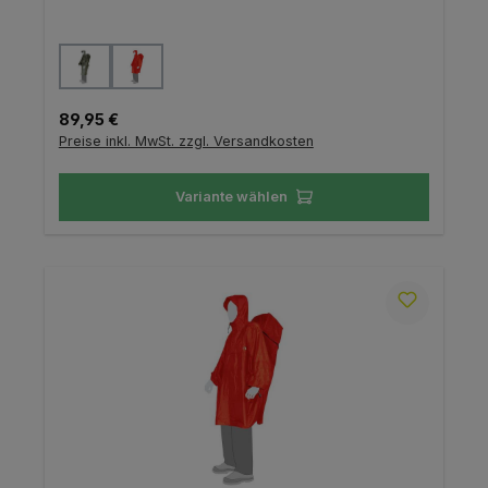
auswählen
Farbe
Regulärer Preis:
89,95 €
Preise inkl. MwSt. zzgl. Versandkosten
Variante wählen