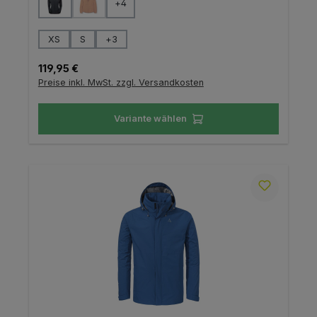
+
4
(Diese Option ist zurzeit nicht verfügbar.)
auswählen
Größe
XS
S
+
3
Regulärer Preis:
119,95 €
Preise inkl. MwSt. zzgl. Versandkosten
Variante wählen