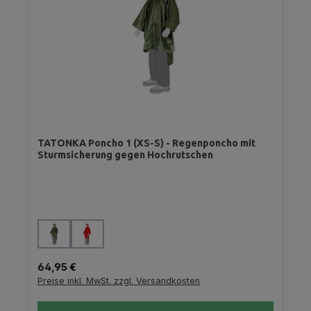
TATONKA Poncho 1 (XS-S) - Regenponcho mit
Sturmsicherung gegen Hochrutschen
auswählen
Farbe
Regulärer Preis:
64,95 €
Preise inkl. MwSt. zzgl. Versandkosten