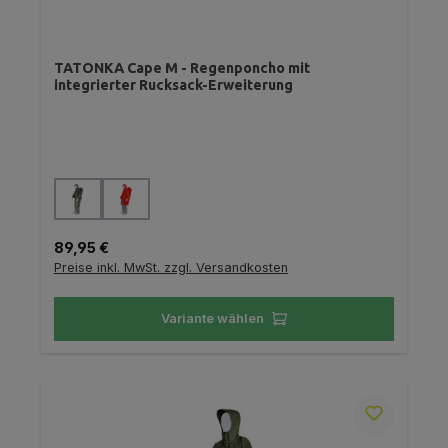
TATONKA Cape M - Regenponcho mit
integrierter Rucksack-Erweiterung
auswählen
Farbe
Regulärer Preis:
89,95 €
Preise inkl. MwSt. zzgl. Versandkosten
Variante wählen