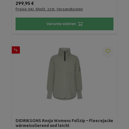
Regulärer Preis:
299,95 €
Preise inkl. MwSt. zzgl. Versandkosten
Variante wählen
Rabatt
%
DIDRIKSONS Ronja Womens Fullzip – Fleecejacke
wärmeisolierend und leicht