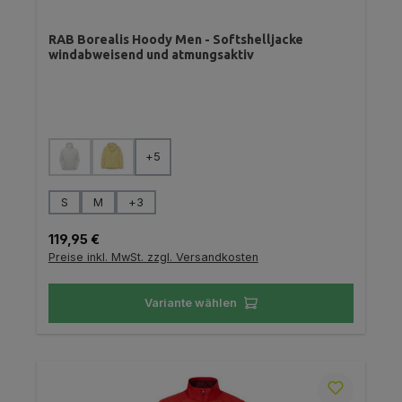
RAB Borealis Hoody Men - Softshelljacke
windabweisend und atmungsaktiv
auswählen
Farbe
+
5
(Diese Option ist zurzeit nicht verfügbar.)
(Diese Option ist zurzeit nicht verfügbar.)
auswählen
Größe
S
M
+
3
Regulärer Preis:
119,95 €
Preise inkl. MwSt. zzgl. Versandkosten
Variante wählen