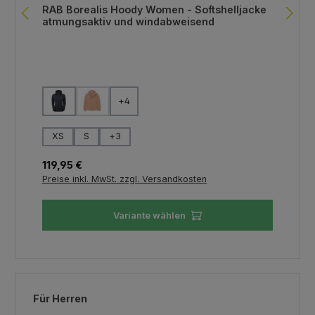
RAB Borealis Hoody Women - Softshelljacke
atmungsaktiv und windabweisend
auswählen
Farbe
+
4
(Diese Option ist zurzeit nicht verfügbar.)
auswählen
Größe
XS
S
+
3
Regulärer Preis:
119,95 €
Preise inkl. MwSt. zzgl. Versandkosten
Variante wählen
Produktgalerie überspringen
Für Herren