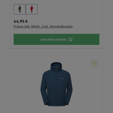
auswählen
Farbe
Regulärer Preis:
64,95 €
Preise inkl. MwSt. zzgl. Versandkosten
Variante wählen