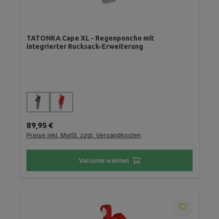
TATONKA Cape XL - Regenponcho mit
integrierter Rucksack-Erweiterung
auswählen
Farbe
Regulärer Preis:
89,95 €
Preise inkl. MwSt. zzgl. Versandkosten
Variante wählen