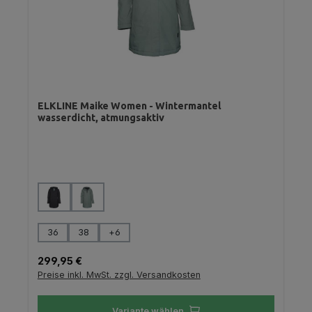
ELKLINE Maike Women - Wintermantel
wasserdicht, atmungsaktiv
auswählen
Farbe
auswählen
Größe
36
38
+
6
Regulärer Preis:
299,95 €
Preise inkl. MwSt. zzgl. Versandkosten
Variante wählen