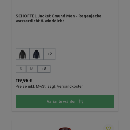
SCHÖFFEL Jacket Gmund Men - Regenjacke
wasserdicht & winddicht
auswählen
Farbe
+
2
auswählen
Größe
S
M
+
8
(Diese Option ist zurzeit nicht verfügbar.)
(Diese Option ist zurzeit nicht verfügbar.)
Regulärer Preis:
119,95 €
Preise inkl. MwSt. zzgl. Versandkosten
Variante wählen