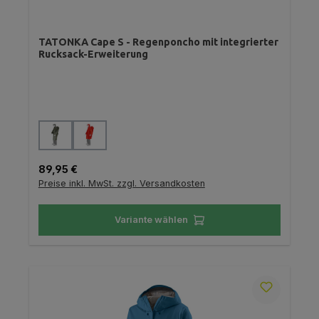
TATONKA Cape S - Regenponcho mit integrierter
Rucksack-Erweiterung
auswählen
Farbe
Regulärer Preis:
89,95 €
Preise inkl. MwSt. zzgl. Versandkosten
Variante wählen