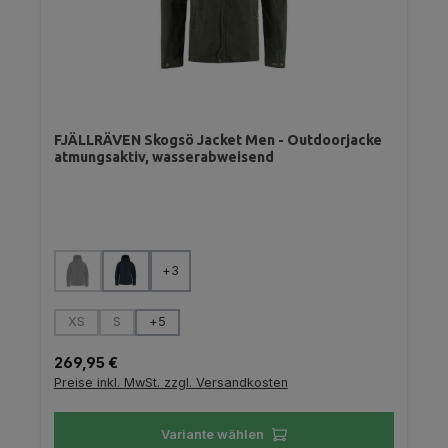
FJÄLLRÄVEN Skogsö Jacket Men - Outdoorjacke
atmungsaktiv, wasserabweisend
auswählen
Farbe
+
3
(Diese Option ist zurzeit nicht verfügbar.)
auswählen
Größe
XS
S
+
5
(Diese Option ist zurzeit nicht verfügbar.)
(Diese Option ist zurzeit nicht verfügbar.)
Regulärer Preis:
269,95 €
Preise inkl. MwSt. zzgl. Versandkosten
Variante wählen