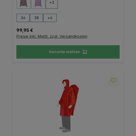
+
2
(Diese Option ist zurzeit nicht verfügbar.)
(Diese Option ist zurzeit nicht verfügbar.)
auswählen
Größe
36
38
+
6
Regulärer Preis:
99,95 €
Preise inkl. MwSt. zzgl. Versandkosten
Variante wählen