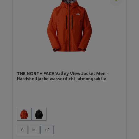
THE NORTH FACE Valley View Jacket Men -
Hardshelljacke wasserdicht, atmungsaktiv
auswählen
Farbe
auswählen
Größe
S
M
+
3
(Diese Option ist zurzeit nicht verfügbar.)
(Diese Option ist zurzeit nicht verfügbar.)