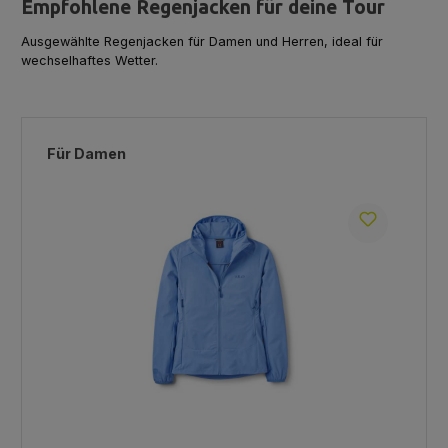
Empfohlene Regenjacken für deine Tour
Ausgewählte Regenjacken für Damen und Herren, ideal für
wechselhaftes Wetter.
Produktgalerie überspringen
Für Damen