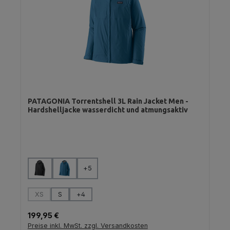
PATAGONIA Torrentshell 3L Rain Jacket Men -
Hardshelljacke wasserdicht und atmungsaktiv
auswählen
Farbe
+
5
auswählen
Größe
XS
S
+
4
(Diese Option ist zurzeit nicht verfügbar.)
Regulärer Preis:
199,95 €
Preise inkl. MwSt. zzgl. Versandkosten