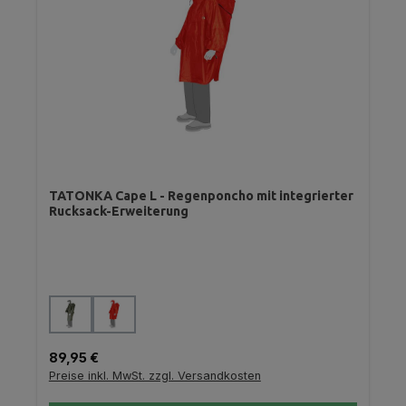
TATONKA Cape L - Regenponcho mit integrierter
Rucksack-Erweiterung
auswählen
Farbe
Regulärer Preis:
89,95 €
Preise inkl. MwSt. zzgl. Versandkosten