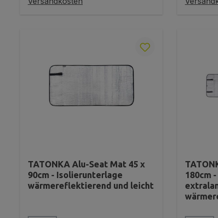
Versandkosten
Versand
TATONKA Alu-Seat Mat 45 x
TATONKA
90cm - Isolierunterlage
180cm -
wärmereflektierend und leicht
extrala
wärmere