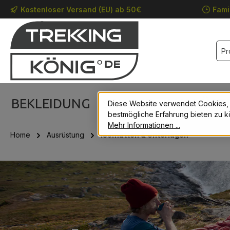
Kostenloser Versand (EU) ab 50€
Fami
m Hauptinhalt springen
Zur Suche springen
Zur Hauptnavigation springen
BEKLEIDUNG
SCHUHE
AUSRÜST
Diese Website verwendet Cookies,
bestmögliche Erfahrung bieten zu k
Mehr Informationen ...
Home
Ausrüstung
Isomatten & Unterlagen