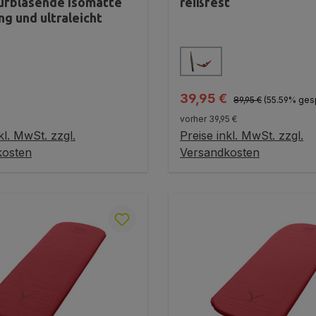
ufblasende Isomatte
reißfest
ng und ultraleicht
auswählen
auswählen
Farbe
Regulärer Preis:
Verkaufspreis:
39,95 €
89,95 €
(55.59% ges
r Preis:
vorher 39,95 €
kl. MwSt. zzgl.
Preise inkl. MwSt. zzgl.
ariante wählen
Variante wählen
kosten
Versandkosten