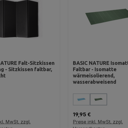
ATURE Falt-Sitzkissen
BASIC NATURE Isomat
g - Sitzkissen faltbar,
Faltbar - Isomatte
cht
wärmeisolierend,
wasserabweisend
auswählen
auswählen
Farbe
(Diese Option ist zurzeit 
r Preis:
Regulärer Preis:
19,95 €
kl. MwSt. zzgl.
Preise inkl. MwSt. zzgl.
ariante wählen
Variante wählen