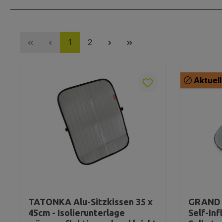
Seite
Seite
1
2
Aktuell
TATONKA Alu-Sitzkissen 35 x
GRAND 
45cm - Isolierunterlage
Self-Inf