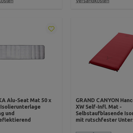
kosten
Versandkosten
 Alu-Seat Mat 50 x
GRAND CANYON Hanco
 Isolierunterlage
XW Self-Infl. Mat -
ng und
Selbstaufblasende Is
flektierend
mit rutschfester Unter