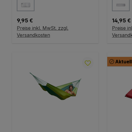
auswählen
Farbe
Farbe
Regulärer Preis:
Reguläre
9,95 €
14,95 €
Preise inkl. MwSt. zzgl.
Preise in
Variante wählen
V
Versandkosten
Versand
Aktuell