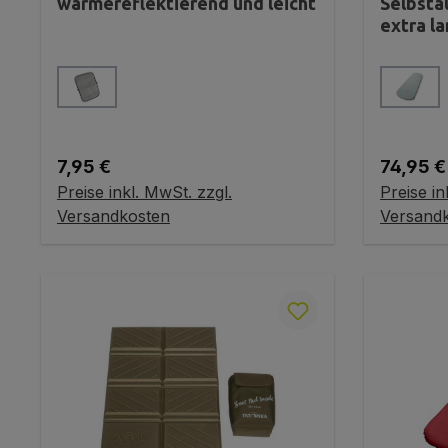
wärmereflektierend und leicht
Selbsta
extra la
auswählen
Farbe
Farbe
Regulärer Preis:
Reguläre
7,95 €
74,95 €
Preise inkl. MwSt. zzgl.
Preise in
Variante wählen
V
Versandkosten
Versand