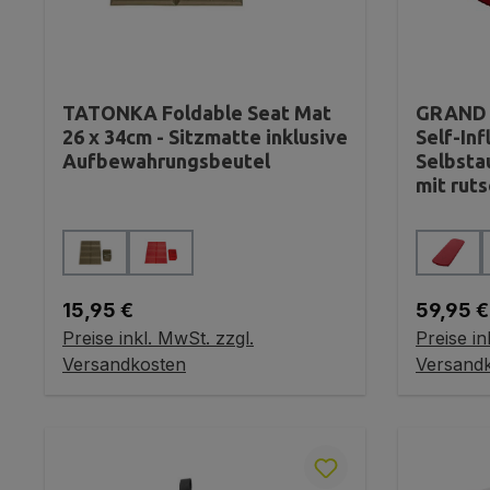
TATONKA Foldable Seat Mat
GRAND 
26 x 34cm - Sitzmatte inklusive
Self-Inf
Aufbewahrungsbeutel
Selbsta
mit rut
auswählen
Farbe
Farbe
Regulärer Preis:
Reguläre
15,95 €
59,95 €
Preise inkl. MwSt. zzgl.
Preise in
Variante wählen
V
Versandkosten
Versand