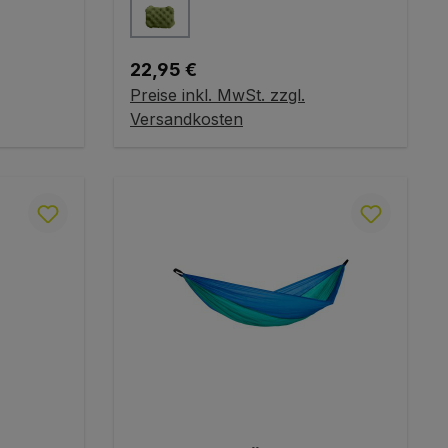
auswählen
Farbe
Regulärer Preis:
22,95 €
Preise inkl. MwSt. zzgl.
Variante wählen
Versandkosten