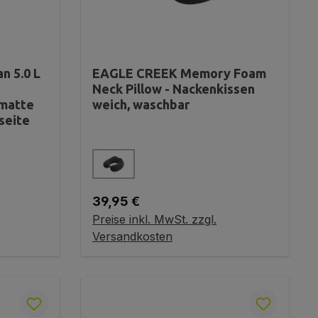
 5.0 L
EAGLE CREEK Memory Foam
Neck Pillow - Nackenkissen
omatte
weich, waschbar
seite
auswählen
Farbe
Regulärer Preis:
39,95 €
Preise inkl. MwSt. zzgl.
Variante wählen
Versandkosten