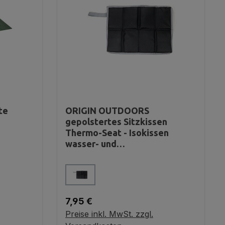
te
ORIGIN OUTDOORS
gepolstertes Sitzkissen
Thermo-Seat - Isokissen
wasser- und
schmutzabweisend
auswählen
Farbe
nicht verfügbar.)
Regulärer Preis:
7,95 €
Preise inkl. MwSt. zzgl.
Variante wählen