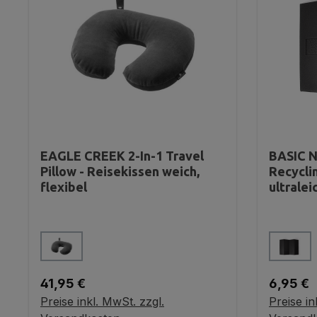
EAGLE CREEK 2-In-1 Travel
BASIC N
Pillow - Reisekissen weich,
Recyclin
flexibel
ultralei
auswählen
Farbe
Farbe
Regulärer Preis:
Reguläre
41,95 €
6,95 €
Preise inkl. MwSt. zzgl.
Preise in
Variante wählen
V