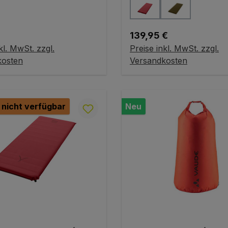
auswählen
auswählen
Farbe
r Preis:
Regulärer Preis:
139,95 €
kl. MwSt. zzgl.
Preise inkl. MwSt. zzgl.
ariante wählen
Variante wählen
kosten
Versandkosten
 nicht verfügbar
Neu