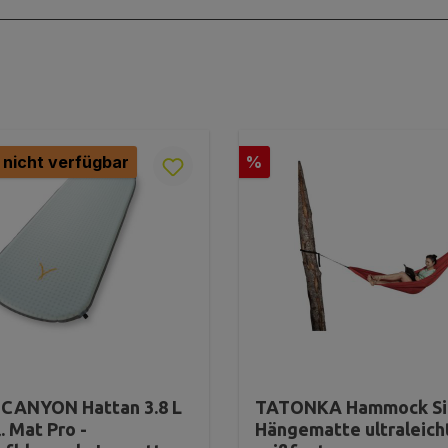
Rabatt
 nicht verfügbar
%
CANYON Hattan 3.8 L
TATONKA Hammock Sin
l. Mat Pro -
Hängematte ultraleich