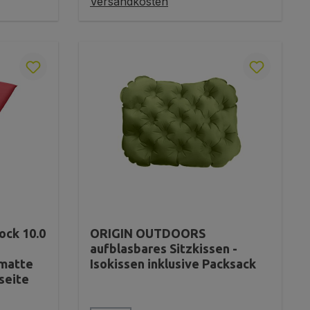
Versandkosten
ck 10.0
ORIGIN OUTDOORS
aufblasbares Sitzkissen -
omatte
Isokissen inklusive Packsack
seite