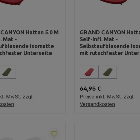
CANYON Hattan 5.0 M
GRAND CANYON Hattan
l. Mat -
Self-Infl. Mat -
ufblasende Isomatte
Selbstaufblasende Is
schfester Unterseite
mit rutschfester Unter
auswählen
auswählen
Farbe
r Preis:
Regulärer Preis:
64,95 €
kl. MwSt. zzgl.
Preise inkl. MwSt. zzgl.
ariante wählen
Variante wählen
kosten
Versandkosten