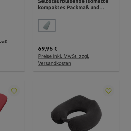
Selbstaufblasende Isomatte
kompaktes Packmaß und
ultraleicht
auswählen
Farbe
part)
Regulärer Preis:
69,95 €
Preise inkl. MwSt. zzgl.
Variante wählen
Versandkosten