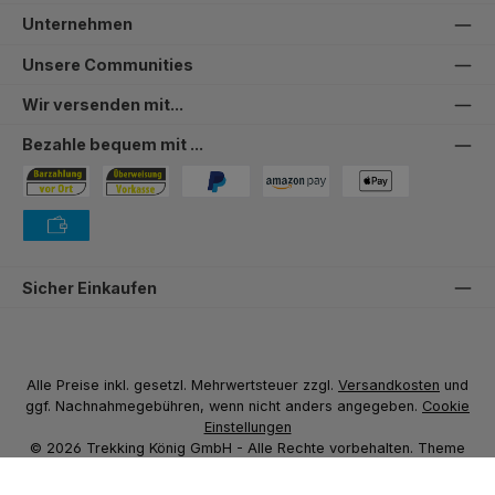
Unternehmen
Unsere Communities
Wir versenden mit...
Bezahle bequem mit ...
Bezahlung in der Filiale
Vorkasse
PayPal
Amazon Pay
PAYONE Apple Pay
PAYONE Vorkasse
Sicher Einkaufen
Alle Preise inkl. gesetzl. Mehrwertsteuer zzgl.
Versandkosten
und
ggf. Nachnahmegebühren, wenn nicht anders angegeben.
Cookie
Einstellungen
© 2026 Trekking König GmbH - Alle Rechte vorbehalten. Theme
by
ThemeWare®