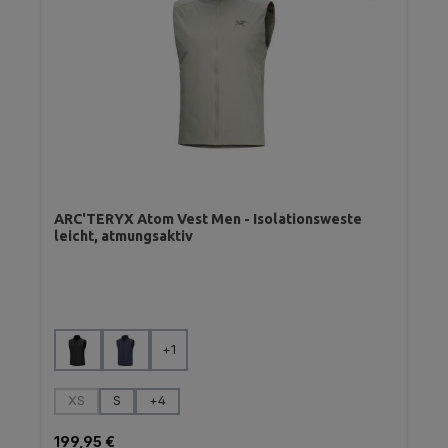
ARC'TERYX Atom Vest Men - Isolationsweste
leicht, atmungsaktiv
auswählen
Farbe
+
1
auswählen
Größe
XS
S
+
4
(Diese Option ist zurzeit nicht verfügbar.)
Regulärer Preis:
199,95 €