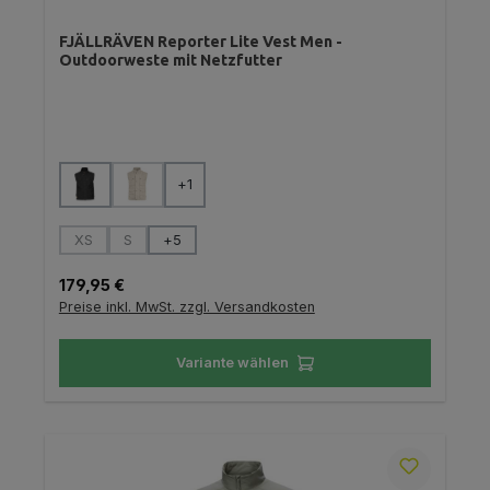
FJÄLLRÄVEN Reporter Lite Vest Men -
Outdoorweste mit Netzfutter
auswählen
Farbe
+
1
(Diese Option ist zurzeit nicht verfügbar.)
auswählen
Größe
XS
S
+
5
(Diese Option ist zurzeit nicht verfügbar.)
(Diese Option ist zurzeit nicht verfügbar.)
Regulärer Preis:
179,95 €
Preise inkl. MwSt. zzgl. Versandkosten
Variante wählen