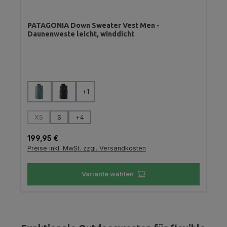
PATAGONIA Down Sweater Vest Men -
Daunenweste leicht, winddicht
auswählen
Farbe
+
1
auswählen
Größe
XS
S
+
4
(Diese Option ist zurzeit nicht verfügbar.)
Regulärer Preis:
199,95 €
Preise inkl. MwSt. zzgl. Versandkosten
Variante wählen