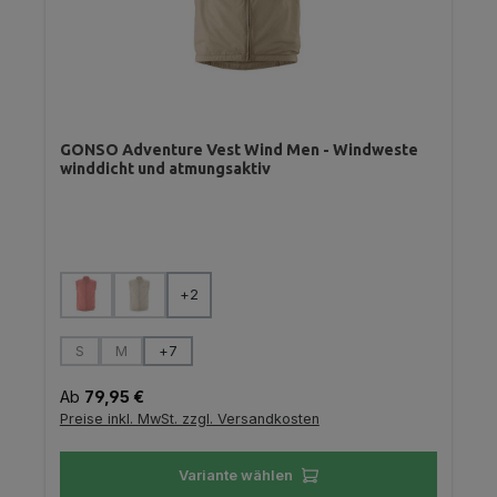
GONSO Adventure Vest Wind Men - Windweste
winddicht und atmungsaktiv
auswählen
Farbe
+
2
(Diese Option ist zurzeit nicht verfügbar.)
(Diese Option ist zurzeit nicht verfügbar.)
auswählen
Größe
S
M
+
7
(Diese Option ist zurzeit nicht verfügbar.)
(Diese Option ist zurzeit nicht verfügbar.)
Regulärer Preis:
Ab
79,95 €
Preise inkl. MwSt. zzgl. Versandkosten
Variante wählen