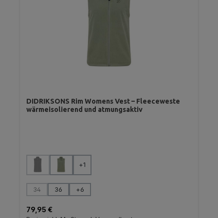
DIDRIKSONS Rim Womens Vest – Fleeceweste
wärmeisolierend und atmungsaktiv
auswählen
Farbe
+
1
(Diese Option ist zurzeit nicht verfügbar.)
auswählen
Größe
34
36
+
6
(Diese Option ist zurzeit nicht verfügbar.)
Regulärer Preis:
79,95 €