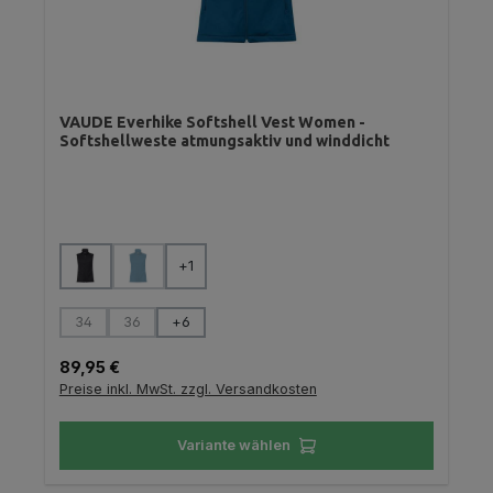
VAUDE Everhike Softshell Vest Women -
Softshellweste atmungsaktiv und winddicht
auswählen
Farbe
+
1
(Diese Option ist zurzeit nicht verfügbar.)
auswählen
Größe
34
36
+
6
(Diese Option ist zurzeit nicht verfügbar.)
(Diese Option ist zurzeit nicht verfügbar.)
Regulärer Preis:
89,95 €
Preise inkl. MwSt. zzgl. Versandkosten
Variante wählen