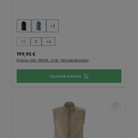
auswählen
Farbe
+
2
auswählen
Größe
XS
S
+
4
(Diese Option ist zurzeit nicht verfügbar.)
Regulärer Preis:
199,95 €
Preise inkl. MwSt. zzgl. Versandkosten
Variante wählen