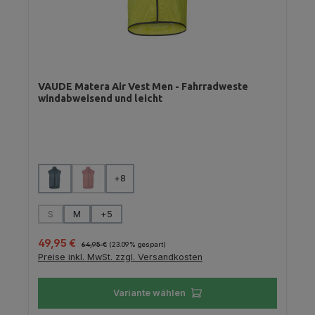
VAUDE Matera Air Vest Men - Fahrradweste
windabweisend und leicht
auswählen
Farbe
+
8
(Diese Option ist zurzeit nicht verfügbar.)
auswählen
Größe
S
M
+
5
(Diese Option ist zurzeit nicht verfügbar.)
Verkaufspreis:
Regulärer Preis:
49,95 €
64,95 €
(23.09% gespart)
Preise inkl. MwSt. zzgl. Versandkosten
Variante wählen