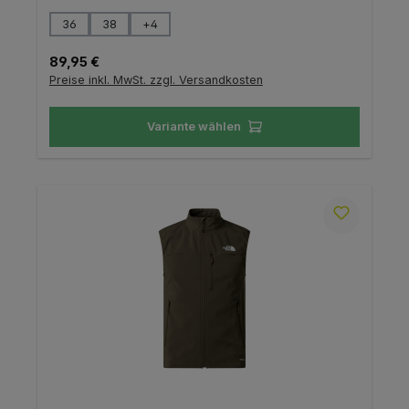
auswählen
Größe
36
38
+
4
Regulärer Preis:
89,95 €
Preise inkl. MwSt. zzgl. Versandkosten
Variante wählen