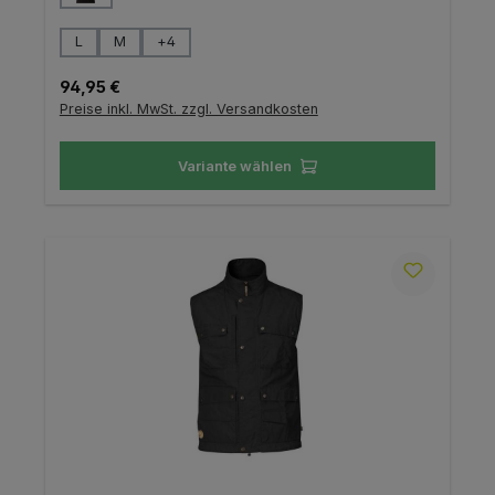
auswählen
Größe
L
M
+
4
Regulärer Preis:
94,95 €
Preise inkl. MwSt. zzgl. Versandkosten
Variante wählen