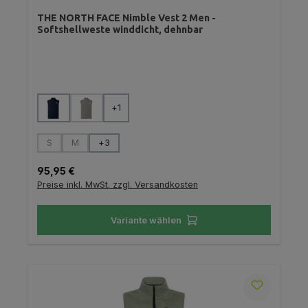
THE NORTH FACE Nimble Vest 2 Men -
Softshellweste winddicht, dehnbar
auswählen
Farbe
+
1
(Diese Option ist zurzeit nicht verfügbar.)
auswählen
Größe
S
M
+
3
(Diese Option ist zurzeit nicht verfügbar.)
(Diese Option ist zurzeit nicht verfügbar.)
Regulärer Preis:
95,95 €
Preise inkl. MwSt. zzgl. Versandkosten
Variante wählen