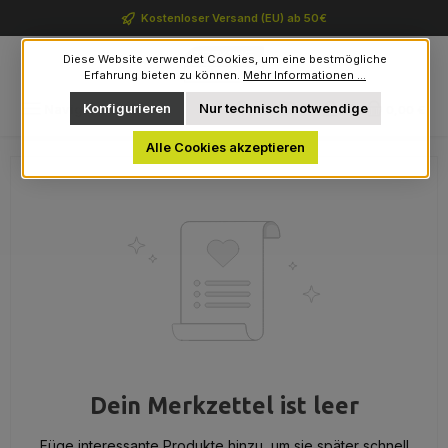
Zum Hauptinhalt springen
Kostenloser Versand (EU) ab 50€
Diese Website verwendet Cookies, um eine bestmögliche
Erfahrung bieten zu können.
Mehr Informationen ...
Du hast 0 Produkte auf 
Konfigurieren
Nur technisch notwendige
Navigation
0,00 €
Alle Cookies akzeptieren
Dein Merkzettel ist leer
Füge interessante Produkte hinzu, um sie später schnell