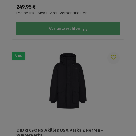
Regulärer Preis:
249,95 €
Preise inkl. MwSt. zzgl. Versandkosten
Variante wählen
Neu
DIDRIKSONS Akilles USX Parka 2 Herren -
Winterparka