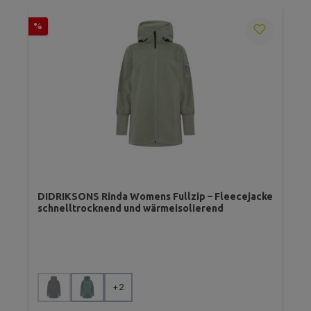
Rabatt
%
DIDRIKSONS Rinda Womens Fullzip – Fleecejacke
schnelltrocknend und wärmeisolierend
auswählen
Farbe
+
2
(Diese Option ist zurzeit nicht verfügbar.)