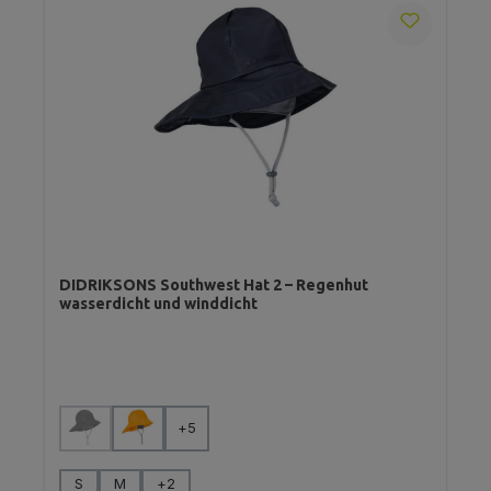
DIDRIKSONS Southwest Hat 2 – Regenhut
wasserdicht und winddicht
auswählen
Farbe
+
5
(Diese Option ist zurzeit nicht verfügbar.)
auswählen
Größe
S
M
+
2