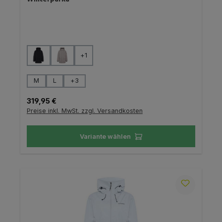
auswählen
Farbe
+
1
auswählen
Größe
M
L
+
3
Regulärer Preis:
319,95 €
Preise inkl. MwSt. zzgl. Versandkosten
Variante wählen