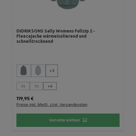
DIDRIKSONS Sally Womens Fullzip 2 -
Fleecejacke wärmeisolierend und
schnelltrocknend
auswählen
Farbe
+
3
(Diese Option ist zurzeit nicht verfügbar.)
(Diese Option ist zurzeit nicht verfügbar.)
auswählen
Größe
34
36
+
6
(Diese Option ist zurzeit nicht verfügbar.)
(Diese Option ist zurzeit nicht verfügbar.)
Regulärer Preis:
119,95 €
Preise inkl. MwSt. zzgl. Versandkosten
Variante wählen