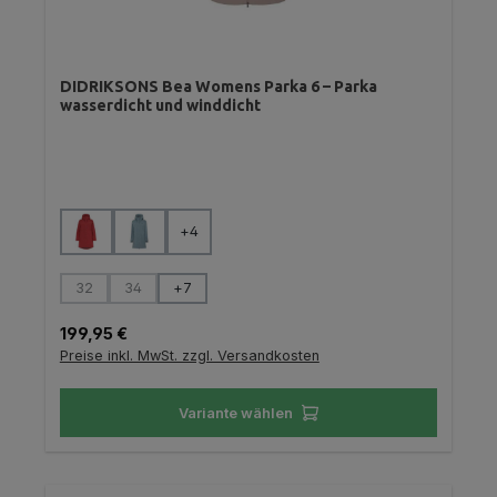
DIDRIKSONS Bea Womens Parka 6 – Parka
wasserdicht und winddicht
auswählen
Farbe
+
4
auswählen
Größe
32
34
+
7
(Diese Option ist zurzeit nicht verfügbar.)
(Diese Option ist zurzeit nicht verfügbar.)
Regulärer Preis:
199,95 €
Preise inkl. MwSt. zzgl. Versandkosten
Variante wählen