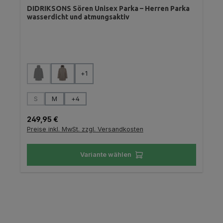
DIDRIKSONS Sören Unisex Parka – Herren Parka
wasserdicht und atmungsaktiv
auswählen
Farbe
+
1
(Diese Option ist zurzeit nicht verfügbar.)
auswählen
Größe
S
M
+
4
(Diese Option ist zurzeit nicht verfügbar.)
Regulärer Preis:
249,95 €
Preise inkl. MwSt. zzgl. Versandkosten
Variante wählen