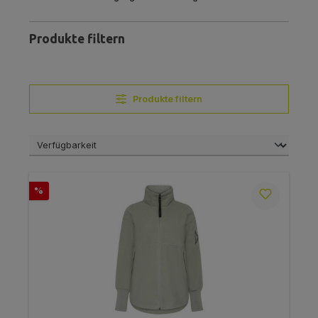
Produkte filtern
Produkte filtern
Rabatt
%