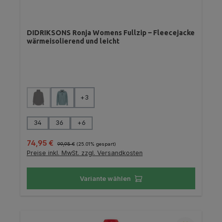
DIDRIKSONS Ronja Womens Fullzip – Fleecejacke
wärmeisolierend und leicht
auswählen
Farbe
+
3
(Diese Option ist zurzeit nicht verfügbar.)
auswählen
Größe
34
36
+
6
Verkaufspreis:
Regulärer Preis:
74,95 €
99,95 €
(25.01% gespart)
Preise inkl. MwSt. zzgl. Versandkosten
Variante wählen