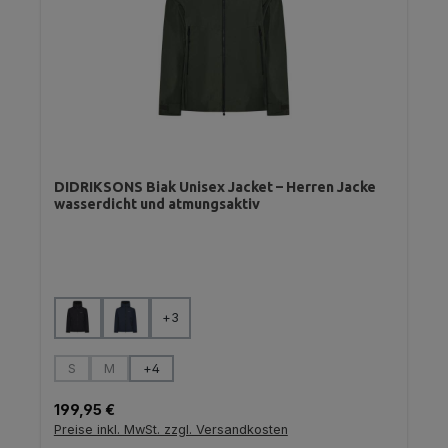
DIDRIKSONS Biak Unisex Jacket – Herren Jacke
wasserdicht und atmungsaktiv
auswählen
Farbe
+
3
auswählen
Größe
S
M
+
4
(Diese Option ist zurzeit nicht verfügbar.)
(Diese Option ist zurzeit nicht verfügbar.)
Regulärer Preis:
199,95 €
Preise inkl. MwSt. zzgl. Versandkosten