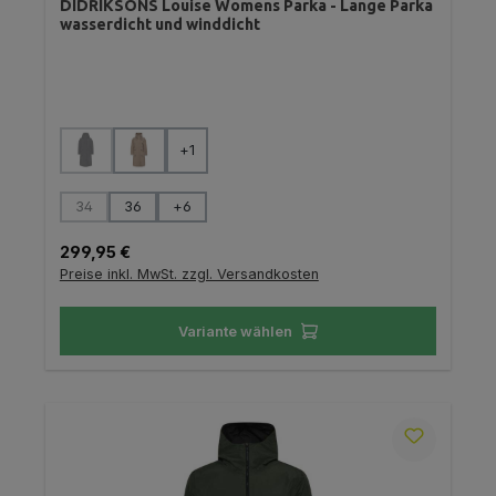
DIDRIKSONS Louise Womens Parka - Lange Parka
wasserdicht und winddicht
auswählen
Farbe
+
1
(Diese Option ist zurzeit nicht verfügbar.)
auswählen
Größe
34
36
+
6
(Diese Option ist zurzeit nicht verfügbar.)
Regulärer Preis:
299,95 €
Preise inkl. MwSt. zzgl. Versandkosten
Variante wählen