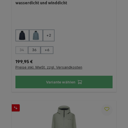
wasserdicht und winddicht
auswählen
Farbe
+
2
auswählen
Größe
34
36
+
6
(Diese Option ist zurzeit nicht verfügbar.)
Regulärer Preis:
199,95 €
Preise inkl. MwSt. zzgl. Versandkosten
Variante wählen
Rabatt
%