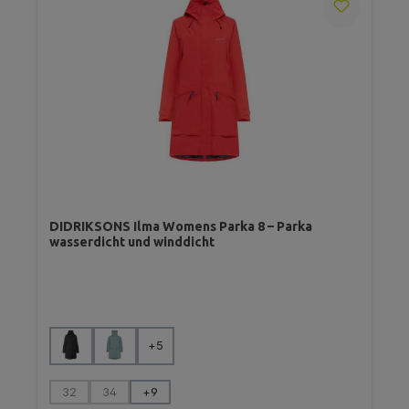
DIDRIKSONS Ilma Womens Parka 8 – Parka
wasserdicht und winddicht
auswählen
Farbe
+
5
auswählen
Größe
32
34
+
9
(Diese Option ist zurzeit nicht verfügbar.)
(Diese Option ist zurzeit nicht verfügbar.)