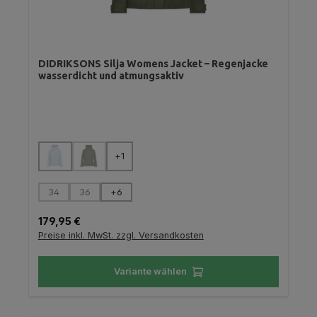
DIDRIKSONS Silja Womens Jacket – Regenjacke
wasserdicht und atmungsaktiv
auswählen
Farbe
+
1
(Diese Option ist zurzeit nicht verfügbar.)
auswählen
Größe
34
36
+
6
(Diese Option ist zurzeit nicht verfügbar.)
(Diese Option ist zurzeit nicht verfügbar.)
Regulärer Preis:
179,95 €
Preise inkl. MwSt. zzgl. Versandkosten
Variante wählen