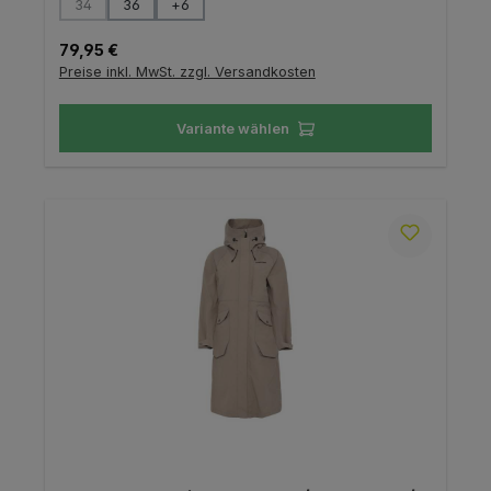
auswählen
Größe
34
36
+
6
(Diese Option ist zurzeit nicht verfügbar.)
Regulärer Preis:
79,95 €
Preise inkl. MwSt. zzgl. Versandkosten
Variante wählen