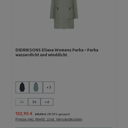
DIDRIKSONS Eliana Womens Parka – Parka
wasserdicht und winddicht
auswählen
Farbe
+
3
auswählen
Größe
34
36
+
6
(Diese Option ist zurzeit nicht verfügbar.)
Verkaufspreis:
Regulärer Preis:
132,95 €
219,95 €
(39.55% gespart)
Preise inkl. MwSt. zzgl. Versandkosten