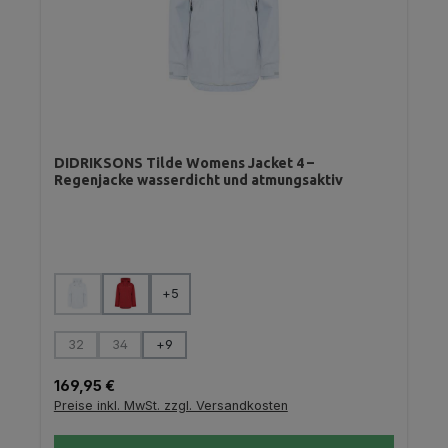
DIDRIKSONS Tilde Womens Jacket 4 –
Regenjacke wasserdicht und atmungsaktiv
auswählen
Farbe
+
5
(Diese Option ist zurzeit nicht verfügbar.)
auswählen
Größe
32
34
+
9
(Diese Option ist zurzeit nicht verfügbar.)
(Diese Option ist zurzeit nicht verfügbar.)
Regulärer Preis:
169,95 €
Preise inkl. MwSt. zzgl. Versandkosten