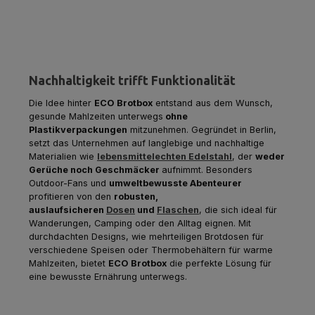
Nachhaltigkeit trifft Funktionalität
Die Idee hinter
ECO Brotbox
entstand aus dem Wunsch,
gesunde Mahlzeiten unterwegs
ohne
Plastikverpackungen
mitzunehmen. Gegründet in Berlin,
setzt das Unternehmen auf langlebige und nachhaltige
Materialien wie
lebensmittelechten Edelstahl
, der
weder
Gerüche noch Geschmäcker
aufnimmt. Besonders
Outdoor-Fans und
umweltbewusste Abenteurer
profitieren von den
robusten,
auslaufsicheren
Dosen
und
Flaschen
, die sich ideal für
Wanderungen, Camping oder den Alltag eignen. Mit
durchdachten Designs, wie mehrteiligen Brotdosen für
verschiedene Speisen oder Thermobehältern für warme
Mahlzeiten, bietet
ECO Brotbox
die perfekte Lösung für
eine bewusste Ernährung unterwegs.