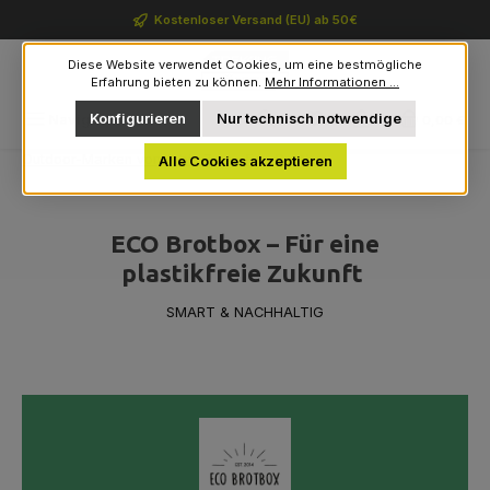
Zum Hauptinhalt springen
Kostenloser Versand (EU) ab 50€
Diese Website verwendet Cookies, um eine bestmögliche
Erfahrung bieten zu können.
Mehr Informationen ...
Du hast 0 Produkte auf 
Konfigurieren
Nur technisch notwendige
Navigation
0,00 €
Outdoor-Marken von A bis Z
Eco Brotbox
Alle Cookies akzeptieren
ECO Brotbox – Für eine
plastikfreie Zukunft
SMART & NACHHALTIG