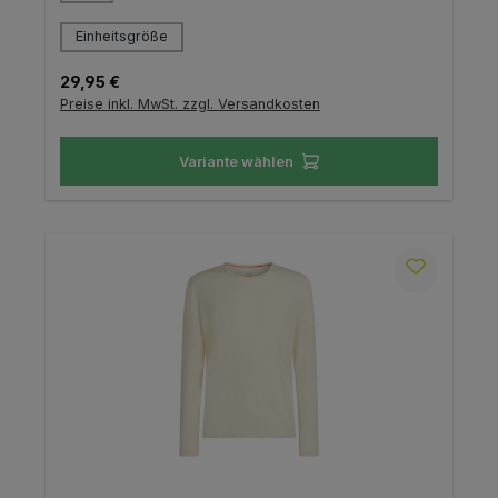
auswählen
Größe
Einheitsgröße
Regulärer Preis:
29,95 €
Preise inkl. MwSt. zzgl. Versandkosten
Variante wählen