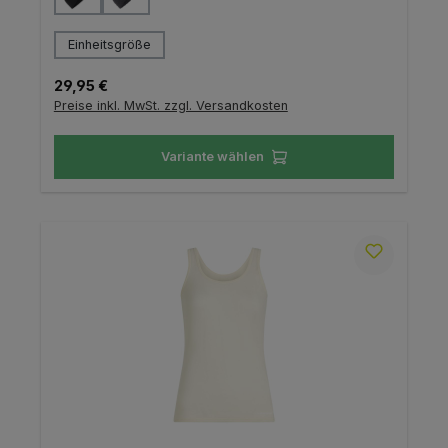
auswählen
Größe
Einheitsgröße
Regulärer Preis:
29,95 €
Preise inkl. MwSt. zzgl. Versandkosten
Variante wählen