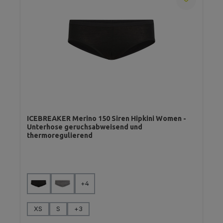
ICEBREAKER Merino 150 Siren Hipkini Women -
Unterhose geruchsabweisend und
thermoregulierend
auswählen
Farbe
+
4
auswählen
Größe
XS
S
+
3