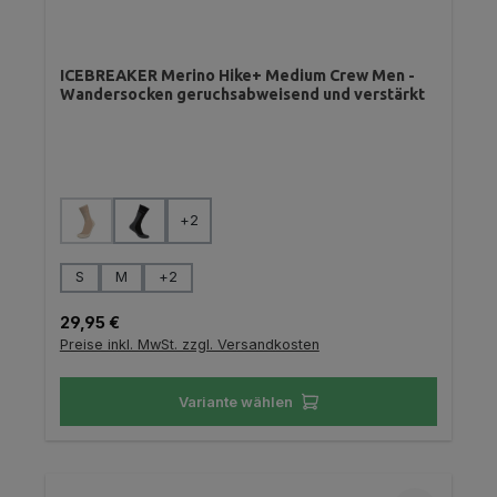
ICEBREAKER Merino Hike+ Medium Crew Men -
Wandersocken geruchsabweisend und verstärkt
auswählen
Farbe
+
2
(Diese Option ist zurzeit nicht verfügbar.)
auswählen
Größe
S
M
+
2
Regulärer Preis:
29,95 €
Preise inkl. MwSt. zzgl. Versandkosten
Variante wählen