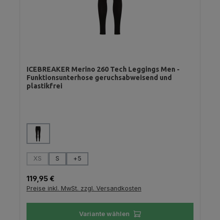
ICEBREAKER Merino 260 Tech Leggings Men -
Funktionsunterhose geruchsabweisend und
plastikfrei
auswählen
Farbe
auswählen
Größe
XS
S
+
5
(Diese Option ist zurzeit nicht verfügbar.)
Regulärer Preis:
119,95 €
Preise inkl. MwSt. zzgl. Versandkosten
Variante wählen