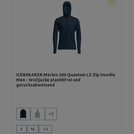
ICEBREAKER Merino 260 Quantum LS Zip Hoodie
Men - Wolljacke plastikfrei und
geruchsabweisend
auswählen
Farbe
+
2
(Diese Option ist zurzeit nicht verfügbar.)
auswählen
Größe
S
M
+
3