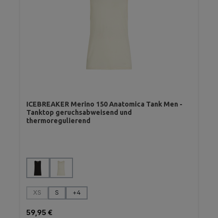
ICEBREAKER Merino 150 Anatomica Tank Men -
Tanktop geruchsabweisend und
thermoregulierend
auswählen
Farbe
auswählen
Größe
XS
S
+
4
(Diese Option ist zurzeit nicht verfügbar.)
Regulärer Preis:
59,95 €