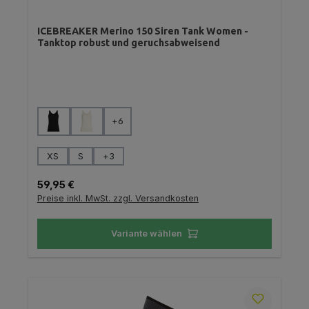
ICEBREAKER Merino 150 Siren Tank Women -
Tanktop robust und geruchsabweisend
auswählen
Farbe
+
6
auswählen
Größe
XS
S
+
3
Regulärer Preis:
59,95 €
Preise inkl. MwSt. zzgl. Versandkosten
Variante wählen