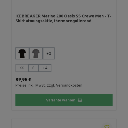
ICEBREAKER Merino 200 Oasis SS Crewe Men - T-
Shirt atmungsaktiv, thermoregulierend
auswählen
Farbe
+
2
auswählen
Größe
XS
S
+
4
(Diese Option ist zurzeit nicht verfügbar.)
Regulärer Preis:
89,95 €
Preise inkl. MwSt. zzgl. Versandkosten
Variante wählen