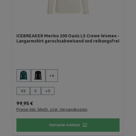
ICEBREAKER Merino 200 Oasis LS Crewe Women -
Langarmshirt geruchsabweisend und reibungsfrei
auswählen
Farbe
+
6
auswählen
Größe
XS
S
+
5
Regulärer Preis:
99,95 €
Preise inkl. MwSt. zzgl. Versandkosten
Variante wählen