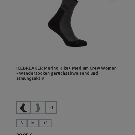
ICEBREAKER Merino Hike+ Medium Crew Women
- Wandersocken geruchsabweisend und
atmungsaktiv
auswählen
Farbe
+
1
(Diese Option ist zurzeit nicht verfügbar.)
auswählen
Größe
S
M
+
1
Regulärer Preis: