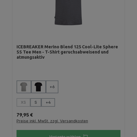
ICEBREAKER Merino Blend 125 Cool-Lite Sphere
SS Tee Men - T-Shirt geruchsabweisend und
atmungsaktiv
auswählen
Farbe
+
6
auswählen
Größe
XS
S
+
4
(Diese Option ist zurzeit nicht verfügbar.)
Regulärer Preis:
79,95 €
Preise inkl. MwSt. zzgl. Versandkosten
Variante wählen