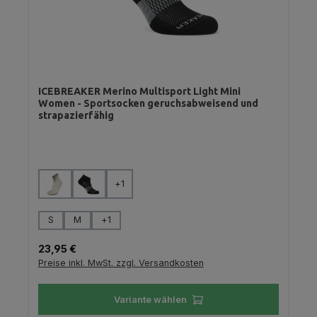
ICEBREAKER Merino Multisport Light Mini
Women - Sportsocken geruchsabweisend und
strapazierfähig
auswählen
Farbe
+
1
auswählen
Größe
S
M
+
1
Regulärer Preis:
23,95 €
Preise inkl. MwSt. zzgl. Versandkosten
Variante wählen