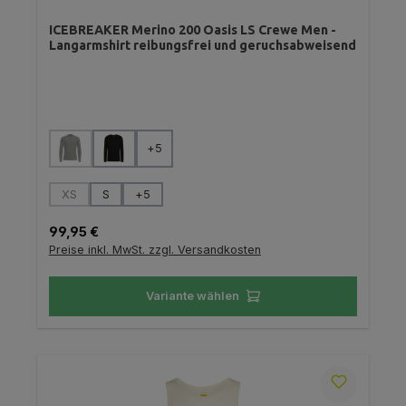
ICEBREAKER Merino 200 Oasis LS Crewe Men -
Langarmshirt reibungsfrei und geruchsabweisend
auswählen
Farbe
+
5
(Diese Option ist zurzeit nicht verfügbar.)
auswählen
Größe
XS
S
+
5
(Diese Option ist zurzeit nicht verfügbar.)
Regulärer Preis:
99,95 €
Preise inkl. MwSt. zzgl. Versandkosten
Variante wählen