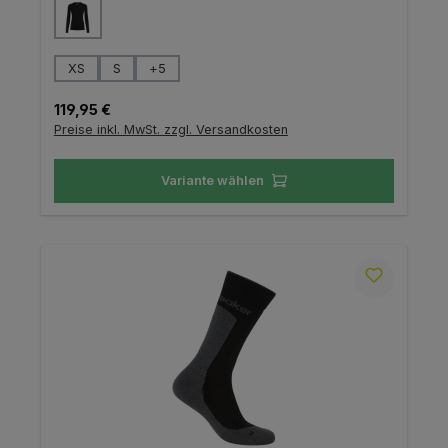
auswählen
Farbe
auswählen
Größe
XS
S
+
5
Regulärer Preis:
119,95 €
Preise inkl. MwSt. zzgl. Versandkosten
Variante wählen