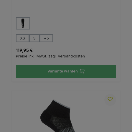
auswählen
Farbe
auswählen
Größe
XS
S
+
5
Regulärer Preis:
119,95 €
Preise inkl. MwSt. zzgl. Versandkosten
Variante wählen