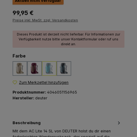
Aktuell nicht verfügbar
Regulärer Preis:
99,95 €
Preise inkl. MwSt. zzgl. Versandkosten
Dieses Produkt ist derzeit nicht lieferbar. Für Informationen zur
Verfügbarkeit nutze bitte unser Kontaktformular oder ruf uns
direkt an.
auswählen
Farbe
alu-greystone
ashrose-cassis
lagoon-atlantic
shale-graphite
(Diese Option ist zurzeit nicht verfügbar.)
Zum Merkzettel hinzufügen
Produktnummer:
4046051156965
Hersteller:
deuter
Beschreibung
Mit dem AC Lite 14 SL von DEUTER holst du dir einen
federleichten Wanderrucksack, der speziell auf die