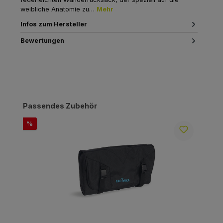
weibliche Anatomie zu…
Mehr
Infos zum Hersteller
Bewertungen
Produktgalerie überspringen
Passendes Zubehör
Rabatt
R
%