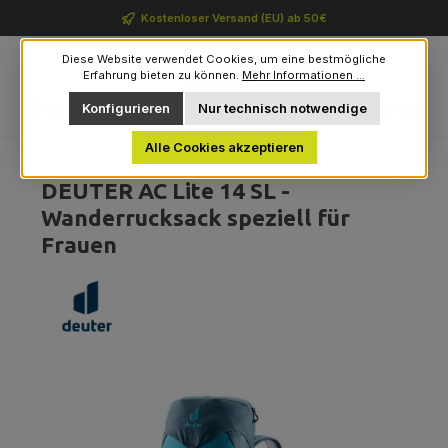
Zum Hauptinhalt springen
Kostenloser Versand (EU) ab 50€
Diese Website verwendet Cookies, um eine bestmögliche
Erfahrung bieten zu können.
Mehr Informationen ...
Du hast 0 Produkte auf 
Konfigurieren
Nur technisch notwendige
Navigation
0,00 €
Alle Cookies akzeptieren
DEUTER AC Lite 14 SL -
Wanderrucksack speziell für
Frauen
Bildergalerie überspringen