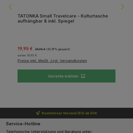
TATONKA Small Travelcare - Kulturtasche
aufhängbar & inkl. Spiegel
Verkaufspreis:
Regulärer Preis:
19,95 €
29,95 €
(33.39% gespart)
vorher 19,95 €
Preise inkl. MwSt. zzgl. Versandkosten
Variante wählen
Kostenloser Versand (EU) ab 50€
Service-Hotline
Telefonische Unterstützung und Beratung unter: