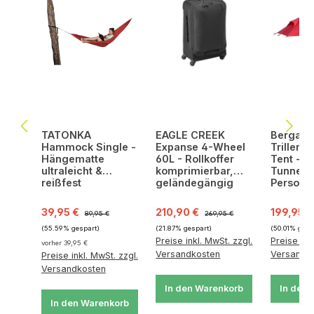
TATONKA
EAGLE CREEK
Bergans
Hammock Single -
Expanse 4-Wheel
Trillema
Hängematte
60L - Rollkoffer
Tent - 
ultraleicht &
komprimierbar,
Tunnelze
reißfest
geländegängig
Persone
Verkaufspreis:
Regulärer Preis:
Verkaufspreis:
Regulärer Preis:
Verkaufsp
39,95 €
210,90 €
199,95 
89,95 €
269,95 €
(55.59% gespart)
(21.87% gespart)
(50.01% gesp
Preise inkl. MwSt. zzgl.
Preise ink
vorher 39,95 €
Versandkosten
Versandk
Preise inkl. MwSt. zzgl.
Versandkosten
In den Warenkorb
In den 
In den Warenkorb