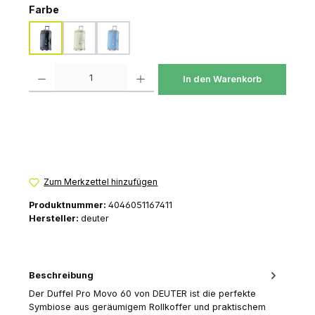
auswählen
Farbe
black
mineral-grove
neptune-nightblue
(Diese Option ist zurzeit nicht verfügbar.)
(Diese Option ist zurzeit nicht verfügbar.)
Produkt Anzahl: Gib den gewünschten Wert ein oder benutze die Schaltfl
In den Warenkorb
Zum Merkzettel hinzufügen
Produktnummer:
4046051167411
Hersteller:
deuter
Beschreibung
Der Duffel Pro Movo 60 von DEUTER ist die perfekte
Symbiose aus geräumigem Rollkoffer und praktischem