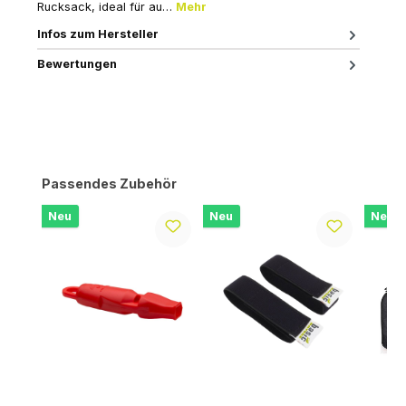
Rucksack, ideal für au…
Mehr
Infos zum Hersteller
Bewertungen
Produktgalerie überspringen
Passendes Zubehör
Neu
Neu
Neu