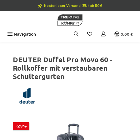
Zum Hauptinhalt springen
Kostenloser Versand (EU) ab 50€
Navigation
0,00 €
DEUTER Duffel Pro Movo 60 -
Rollkoffer mit verstaubaren
Schultergurten
Bildergalerie überspringen
Rabatt
-23%