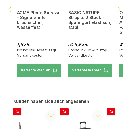
ACME Pfeife Survival
BASIC NATURE
OSPR
- Signalpfeife
StrapIts 2 Stück -
Mesh
bruchsicher,
Spanngurt elastisch,
Atmu
wasserfest
stabil
Pack
Set
Regulärer Preis:
Regulärer Preis:
Regul
7,45 €
Ab
4,95 €
29,9
Preise inkl. MwSt. zzgl.
Preise inkl. MwSt. zzgl.
Preis
Versandkosten
Versandkosten
Vers
Variante wählen
Variante wählen
Va
Produktgalerie überspringen
Kunden haben sich auch angesehen
Rabatt
Rabatt
Rabatt
%
%
%