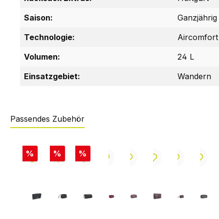
Saison:
Ganzjährig
Technologie:
Aircomfort
Volumen:
24 L
Einsatzgebiet:
Wandern
Passendes Zubehör
Produktgalerie überspringen
Rabatt
Rabatt
Rabatt
%
%
%