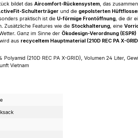
tück bildet das
Aircomfort-Rückensystem
, das zusammen
ctiveFit-Schulterträger
und die
gepolsterten Hüftflosse
sonders praktisch ist die
U-förmige Frontöffnung
, die dir
 Zusätzliche Features wie die
Stockhalterung
, eine
Vorri
 Wetter. Ganz im Sinne der
Ökodesign-Verordnung (ESPR)
wird aus
recyceltem Hauptmaterial (210D REC PA X-GRID
Polyamid (210D REC PA X-GRID), Volumen 24 Liter, Gewich
unft Vietnam
e
ksack