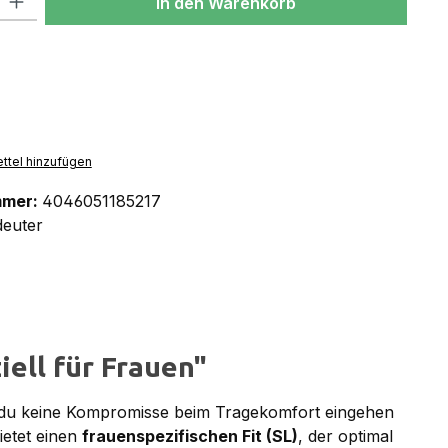
In den Warenkorb
ttel hinzufügen
mmer:
4046051185217
deuter
ell für Frauen"
n du keine Kompromisse beim Tragekomfort eingehen
ietet einen
frauenspezifischen Fit (SL)
, der optimal