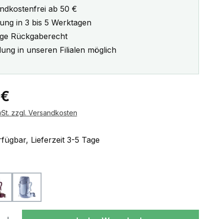
ndkostenfrei ab 50 €
rung in 3 bis 5 Werktagen
ge Rückgaberecht
ung in unseren Filialen möglich
eis:
 €
wSt. zzgl. Versandkosten
fügbar, Lieferzeit 3-5 Tage
ählen
cassis-ashrose
polar-bluejay
l: Gib den gewünschten Wert ein oder benutze die Schaltflächen um