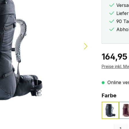
Versa
Liefe
90 Ta
Abhol
Regulärer Pr
164,95
Preise inkl. M
Online ver
ausw
Farbe
black
Produkt Anzah