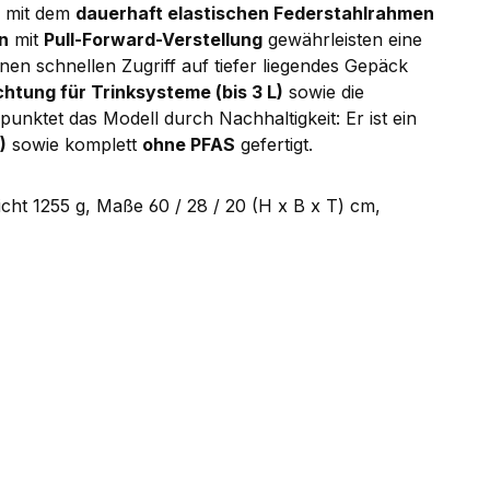
 mit dem
dauerhaft elastischen Federstahlrahmen
n
mit
Pull-Forward-Verstellung
gewährleisten eine
 einen schnellen Zugriff auf tiefer liegendes Gepäck
chtung für Trinksysteme (bis 3 L)
sowie die
punktet das Modell durch Nachhaltigkeit: Er ist ein
)
sowie komplett
ohne PFAS
gefertigt.
t 1255 g, Maße 60 / 28 / 20 (H x B x T) cm,