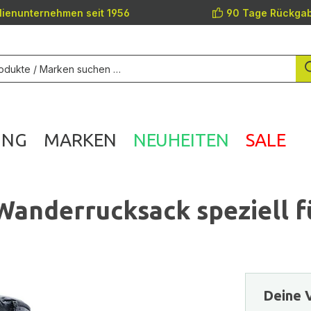
lienunternehmen seit 1956
90 Tage Rückgab
UNG
MARKEN
NEUHEITEN
SALE
Wanderrucksack speziell f
Deine V