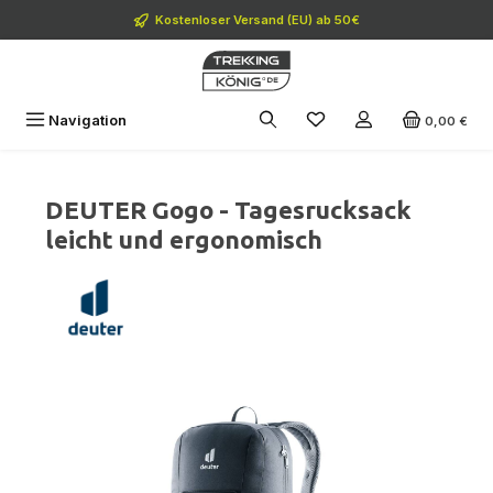
Zum Hauptinhalt springen
Kostenloser Versand (EU) ab 50€
Navigation
0,00 €
DEUTER Gogo - Tagesrucksack
leicht und ergonomisch
Bildergalerie überspringen