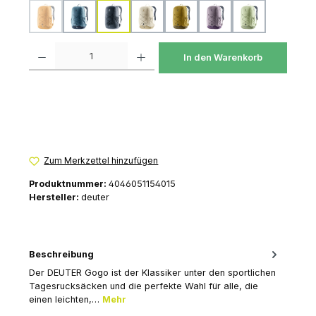
amber-maple
atlantic-ink
black
bone-desert
kelp-nori
lavender-purple
mineral-grove
(Diese Option ist zurzeit nicht verfügbar.)
Produkt Anzahl: Gib den gewünschten Wert ein oder benutze die Schaltfl
In den Warenkorb
Zum Merkzettel hinzufügen
Produktnummer:
4046051154015
Hersteller:
deuter
Beschreibung
Der DEUTER Gogo ist der Klassiker unter den sportlichen
Tagesrucksäcken und die perfekte Wahl für alle, die
einen leichten,…
Mehr