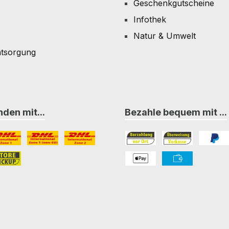
Geschenkgutscheine
Infothek
Natur & Umwelt
ntsorgung
den mit...
Bezahle bequem mit ...
L Paket International Zone 1
DHL Paket International Zone 1 (non-EU)
DHL Paket International Zone 2
Bezahlung in der Filiale
Vorkasse
PayPal
nternational Zone 3
ore-Pickup
PAYONE Apple Pay
PAYONE Vorkass