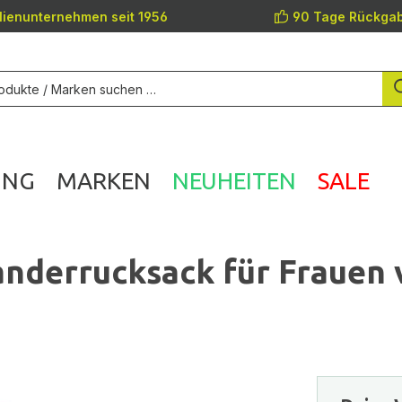
lienunternehmen seit 1956
90 Tage Rückgab
UNG
MARKEN
NEUHEITEN
SALE
nderrucksack für Frauen v