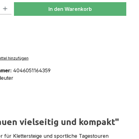
l: Gib den gewünschten Wert ein oder benutze die Schaltflächen um
In den Warenkorb
ttel hinzufügen
mmer:
4046051164359
deuter
auen vielseitig und kompakt"
r für Klettersteige und sportliche Tagestouren