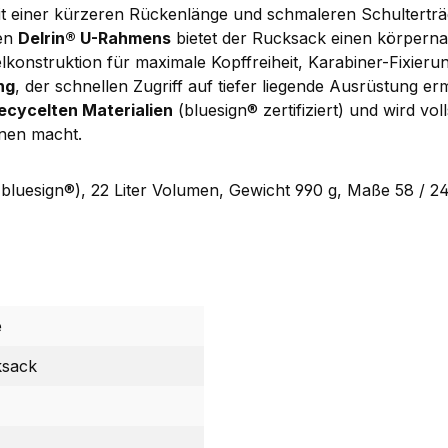
t einer kürzeren Rückenlänge und schmaleren Schulterträg
len
Delrin® U-Rahmens
bietet der Rucksack einen körpernah
lkonstruktion für maximale Kopffreiheit, Karabiner-Fixieru
ng
, der schnellen Zugriff auf tiefer liegende Ausrüstung er
ecycelten Materialien
(bluesign® zertifiziert) und wird vol
nnen macht.
luesign®), 22 Liter Volumen, Gewicht 990 g, Maße 58 / 
e
ksack