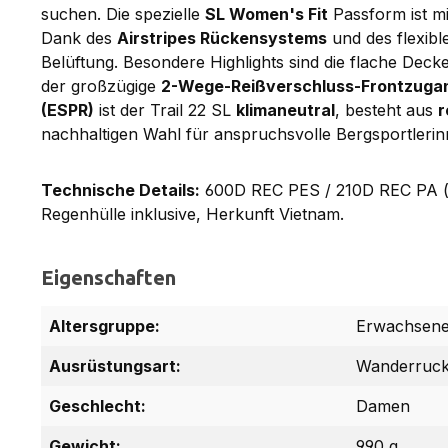
suchen. Die spezielle
SL Women's Fit
Passform ist mi
Dank des
Airstripes Rückensystems
und des flexib
Belüftung. Besondere Highlights sind die flache Decke
der großzügige
2-Wege-Reißverschluss-Frontzuga
(ESPR)
ist der Trail 22 SL
klimaneutral
, besteht aus
r
nachhaltigen Wahl für anspruchsvolle Bergsportleri
Technische Details:
600D REC PES / 210D REC PA (b
Regenhülle inklusive, Herkunft Vietnam.
Eigenschaften
Altersgruppe:
Erwachsen
Ausrüstungsart:
Wanderruc
Geschlecht:
Damen
Gewicht:
990 g