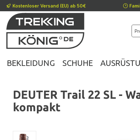
Kostenloser Versand (EU) ab 50€
Fami
m Hauptinhalt springen
Zur Suche springen
Zur Hauptnavigation springen
BEKLEIDUNG
SCHUHE
AUSRÜST
DEUTER Trail 22 SL - Wa
kompakt
Bildergalerie überspringen