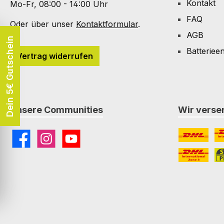
Kontakt
Mo-Fr, 08:00 - 14:00 Uhr
FAQ
Oder über unser
Kontaktformular
.
AGB
Dein 5€ Gutschein
Batteriee
Vertrag widerrufen
Unsere Communities
Wir versen
Facebook
Instagram
YouTube
DHL
DH
DHL Paket I
St