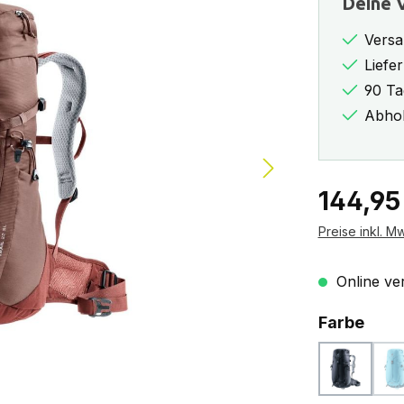
Deine V
Versa
Liefe
90 Ta
Abhol
Regulärer Pr
144,95
Preise inkl. M
Online ver
ausw
Farbe
black
(