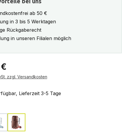
orteile bei uns
ndkostenfrei ab 50 €
rung in 3 bis 5 Werktagen
ge Rückgaberecht
ung in unseren Filialen möglich
eis:
 €
wSt. zzgl. Versandkosten
fügbar, Lieferzeit 3-5 Tage
ählen
lagoon-atlantic
raisin-caspia
Diese Option ist zurzeit nicht verfügbar.)