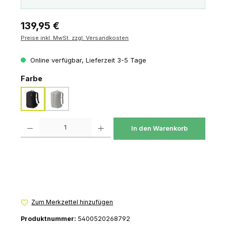
Regulärer Preis:
139,95 €
Preise inkl. MwSt. zzgl. Versandkosten
Online verfügbar, Lieferzeit 3-5 Tage
auswählen
Farbe
carbon black
swiss green
(Diese Option ist zurzeit nicht verfügbar.)
Produkt Anzahl: Gib den gewünschten Wert ein oder benutze die Schaltfl
In den Warenkorb
Zum Merkzettel hinzufügen
Produktnummer:
5400520268792