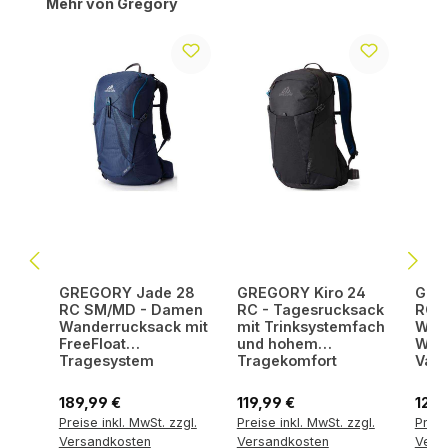
Produktgalerie überspringen
Mehr von Gregory
GREGORY Jade 28
GREGORY Kiro 24
GRE
RC SM/MD - Damen
RC - Tagesrucksack
RC -
Wanderrucksack mit
mit Trinksystemfach
Was
FreeFloat
und hohem
Wand
Tragesystem
Tragekomfort
Vap
Rüc
Regulärer Preis:
Regulärer Preis:
Regul
189,99 €
119,99 €
129,
Preise inkl. MwSt. zzgl.
Preise inkl. MwSt. zzgl.
Preis
Versandkosten
Versandkosten
Vers