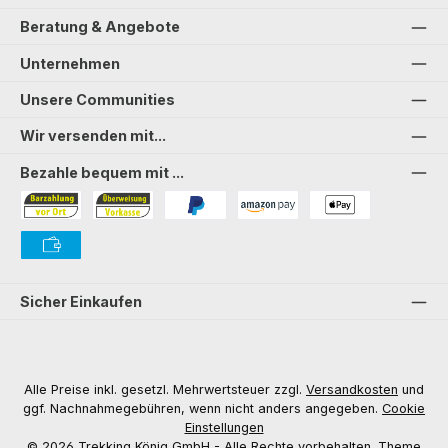
Beratung & Angebote
Unternehmen
Unsere Communities
Wir versenden mit...
Bezahle bequem mit ...
Bezahlung in der Filiale
Vorkasse
PayPal
Amazon Pay
PAYONE Apple Pay
PAYONE Vorkasse
Sicher Einkaufen
Alle Preise inkl. gesetzl. Mehrwertsteuer zzgl.
Versandkosten
und
ggf. Nachnahmegebühren, wenn nicht anders angegeben.
Cookie
Einstellungen
© 2026 Trekking König GmbH - Alle Rechte vorbehalten. Theme