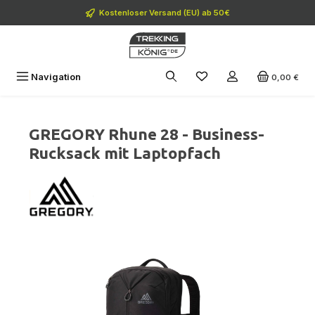
Zum Hauptinhalt springen
Kostenloser Versand (EU) ab 50€
Navigation
0,00 €
GREGORY Rhune 28 - Business-
Rucksack mit Laptopfach
Bildergalerie überspringen