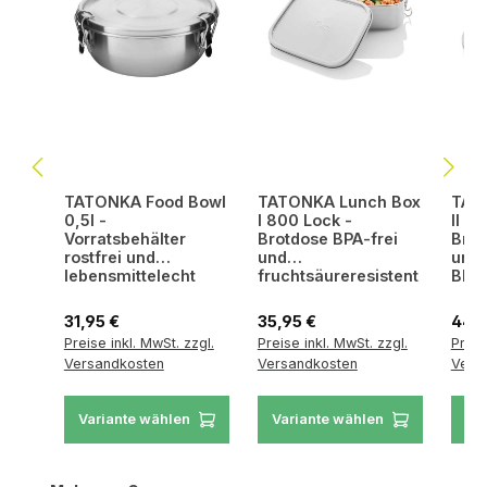
TATONKA Food Bowl
TATONKA Lunch Box
TAT
0,5l -
I 800 Lock -
II 1
Vorratsbehälter
Brotdose BPA-frei
Brot
rostfrei und
und
unze
lebensmittelecht
fruchtsäureresistent
BPA-
Regulärer Preis:
Regulärer Preis:
Regul
31,95 €
35,95 €
44,9
Preise inkl. MwSt. zzgl.
Preise inkl. MwSt. zzgl.
Preis
Versandkosten
Versandkosten
Vers
Variante wählen
Variante wählen
Va