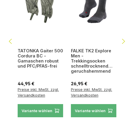
TATONKA Gaiter 500
FALKE TK2 Explore
Cordura BC -
Men -
Gamaschen robust
Trekkingsocken
und PFC/PFAS-frei
schnelltrocknend
geruchshemmend
Regulärer Preis:
Regulärer Preis:
44,95 €
26,95 €
Preise inkl. MwSt. zzgl.
Preise inkl. MwSt. zzgl.
Versandkosten
Versandkosten
Variante wählen
Variante wählen