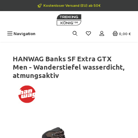
Zum Hauptinhalt springen
Kostenloser Versand (EU) ab 50€
Navigation
0,00 €
HANWAG Banks SF Extra GTX
Men - Wanderstiefel wasserdicht,
atmungsaktiv
Bildergalerie überspringen