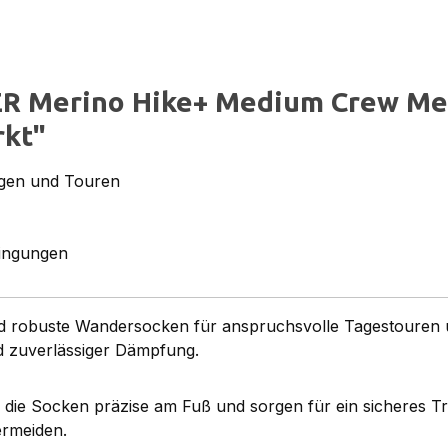
ER Merino Hike+ Medium Crew Me
rkt"
gen und Touren
dingungen
d robuste Wandersocken für anspruchsvolle Tagestouren und
d zuverlässiger Dämpfung.
 die Socken präzise am Fuß und sorgen für ein sicheres T
ermeiden.