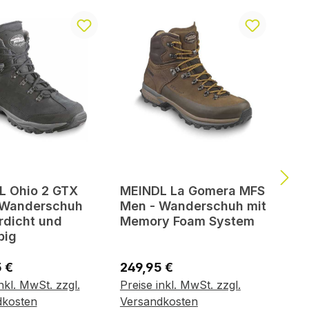
L Ohio 2 GTX
MEINDL La Gomera MFS
 Wanderschuh
Men - Wanderschuh mit
rdicht und
Memory Foam System
big
er Preis:
Regulärer Preis:
 €
249,95 €
nkl. MwSt. zzgl.
Preise inkl. MwSt. zzgl.
ante wählen
Variante wählen
dkosten
Versandkosten