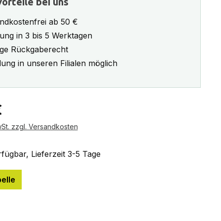
orteile bei uns
ndkostenfrei ab 50 €
rung in 3 bis 5 Werktagen
ge Rückgaberecht
ung in unseren Filialen möglich
eis:
€
wSt. zzgl. Versandkosten
fügbar, Lieferzeit 3-5 Tage
elle
ählen