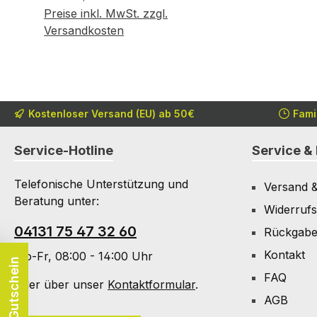
Preise inkl. MwSt. zzgl.
Variante wählen
Versandkosten
Kostenloser Versand (EU) ab 50€
Fami
Service-Hotline
Service & 
Telefonische Unterstützung und
Versand 
Beratung unter:
Widerrufs
04131 75 47 32 60
Rückgab
Kontakt
Mo-Fr, 08:00 - 14:00 Uhr
Dein 5€ Gutschein
FAQ
Oder über unser
Kontaktformular
.
AGB