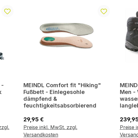
 -
MEINDL Comfort fit "Hiking"
MEIND
k
Fußbett - Einlegesohle
Men -
dämpfend &
wasse
z
feuchtigkeitsabsorbierend
langle
Regulärer Preis:
Regulär
29,95 €
239,95
zzgl.
Preise inkl. MwSt. zzgl.
Preise i
n
Variante wählen
Vari
Versandkosten
Versan