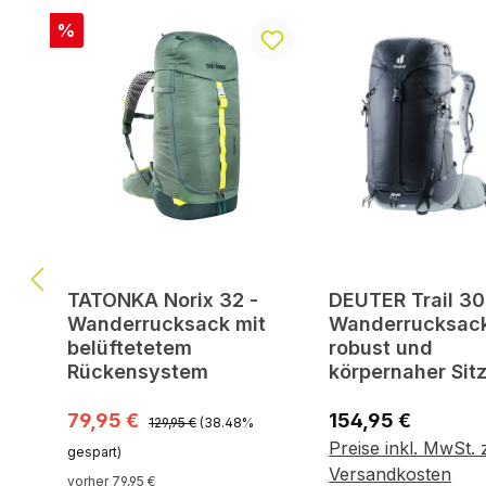
Produktgalerie überspringen
Rabatt
%
TATONKA Norix 32 -
DEUTER Trail 30
Wanderrucksack mit
Wanderrucksac
belüftetetem
robust und
Rückensystem
körpernaher Sit
Regulärer Preis:
Verkaufspreis:
Regulärer Preis:
79,95 €
154,95 €
129,95 €
(38.48%
Preise inkl. MwSt. 
gespart)
Variante wähle
Versandkosten
vorher 79,95 €