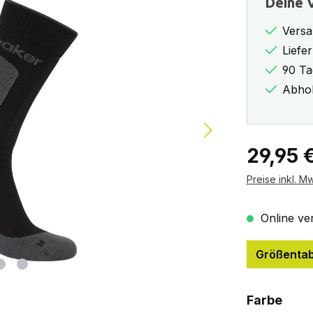
Deine V
Versa
Liefe
90 Ta
Abhol
Regulärer Pr
29,95 
Preise inkl. M
Online ver
Größentab
ausw
Farbe