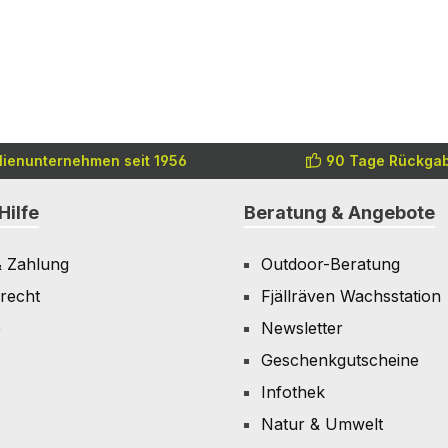
lienunternehmen seit 1956
90 Tage Rückgab
Hilfe
Beratung & Angebote
& Zahlung
Outdoor-Beratung
recht
Fjällräven Wachsstation
e
Newsletter
Geschenkgutscheine
Infothek
Natur & Umwelt