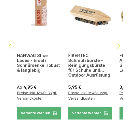
HANWAG Shoe
FIBERTEC
FIB
Laces - Ersatz
Schmutzbürste -
Auft
Schnürsenkel robust
Reinigungsbürste
Sch
& langlebig
für Schuhe und
Lede
Outdoor Ausrüstung
Regulärer Preis:
Regulärer Preis:
Regul
Ab
4,95 €
5,95 €
3,45
Preise inkl. MwSt. zzgl.
Preise inkl. MwSt. zzgl.
Preis
Versandkosten
Versandkosten
Vers
Variante wählen
Variante wählen
Va