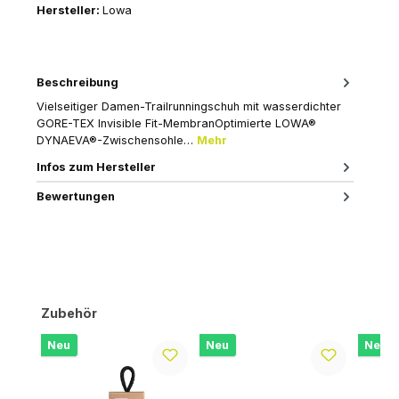
Hersteller:
Lowa
Beschreibung
Vielseitiger Damen-Trailrunningschuh mit wasserdichter
GORE-TEX Invisible Fit-MembranOptimierte LOWA®
DYNAEVA®-Zwischensohle…
Mehr
Infos zum Hersteller
Bewertungen
Produktgalerie überspringen
Zubehör
Neu
Neu
Neu