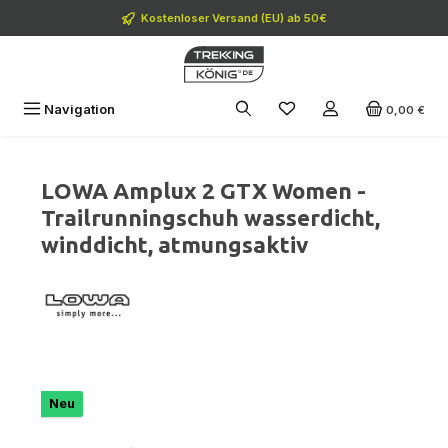
Zum Hauptinhalt springen
Kostenloser Versand (EU) ab 50€
Navigation
0,00 €
LOWA Amplux 2 GTX Women -
Trailrunningschuh wasserdicht,
winddicht, atmungsaktiv
Bildergalerie überspringen
Neu