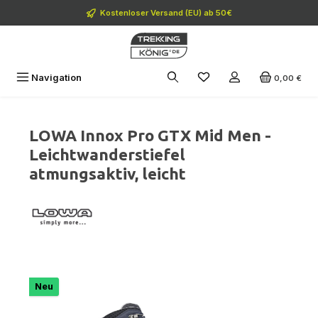
Zum Hauptinhalt springen
Kostenloser Versand (EU) ab 50€
Navigation
0,00 €
LOWA Innox Pro GTX Mid Men -
Leichtwanderstiefel
atmungsaktiv, leicht
Bildergalerie überspringen
Neu