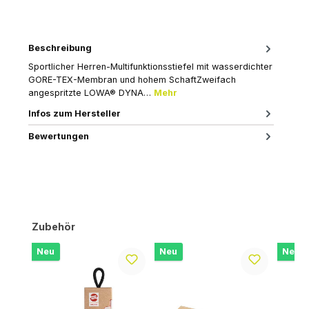
Beschreibung
Sportlicher Herren-Multifunktionsstiefel mit wasserdichter
GORE-TEX-Membran und hohem SchaftZweifach
angespritzte LOWA® DYNA…
Mehr
Infos zum Hersteller
Bewertungen
Produktgalerie überspringen
Zubehör
Neu
Neu
Neu