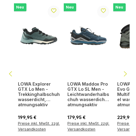
Neu
Neu
Neu
LOWA Explorer
LOWA Maddox Pro
LOWA R
GTX Lo Men -
GTX Lo SL Men -
Evo GTX
Trekkinghalbschuh
Leichtwanderhalbs
Multifun
wasserdicht,
chuh wasserdicht,
el wasse
atmungsaktiv
atmungsaktiv
atmungs
Regulärer Preis:
Regulärer Preis:
Regulärer
199,95 €
179,95 €
229,95 
Preise inkl. MwSt. zzgl.
Preise inkl. MwSt. zzgl.
Preise ink
Versandkosten
Versandkosten
Versandk