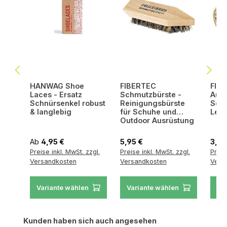
HANWAG Shoe
FIBERTEC
FIB
Laces - Ersatz
Schmutzbürste -
Auft
Schnürsenkel robust
Reinigungsbürste
Sch
& langlebig
für Schuhe und
Lede
Outdoor Ausrüstung
Regulärer Preis:
Regulärer Preis:
Regul
Ab
4,95 €
5,95 €
3,45
Preise inkl. MwSt. zzgl.
Preise inkl. MwSt. zzgl.
Preis
Versandkosten
Versandkosten
Vers
Variante wählen
Variante wählen
Va
Produktgalerie überspringen
Kunden haben sich auch angesehen