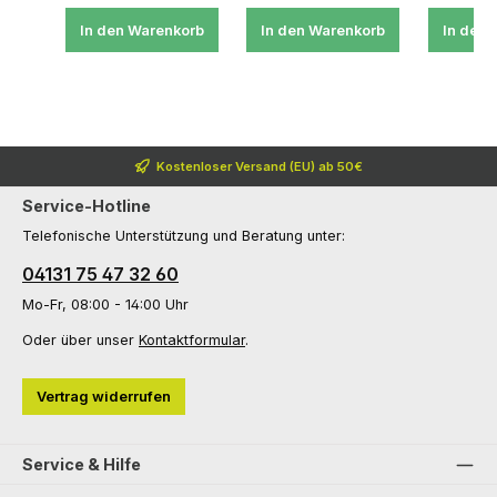
In den Warenkorb
In den Warenkorb
In den 
Kostenloser Versand (EU) ab 50€
Service-Hotline
Telefonische Unterstützung und Beratung unter:
04131 75 47 32 60
Mo-Fr, 08:00 - 14:00 Uhr
Oder über unser
Kontaktformular
.
Vertrag widerrufen
Service & Hilfe