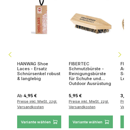
HANWAG Shoe
FIBERTEC
FIB
Laces - Ersatz
Schmutzbürste -
Auft
Schnürsenkel robust
Reinigungsbürste
Sch
& langlebig
für Schuhe und
Lede
Outdoor Ausrüstung
Regulärer Preis:
Regulärer Preis:
Regul
Ab
4,95 €
5,95 €
3,45
Preise inkl. MwSt. zzgl.
Preise inkl. MwSt. zzgl.
Preis
Versandkosten
Versandkosten
Vers
Variante wählen
Variante wählen
Va