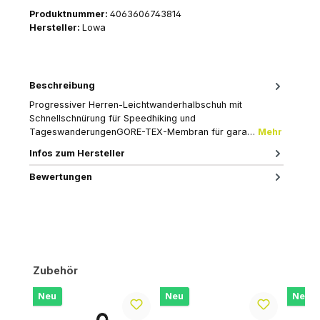
Produktnummer:
4063606743814
Hersteller:
Lowa
Beschreibung
Progressiver Herren-Leichtwanderhalbschuh mit
Schnellschnürung für Speedhiking und
TageswanderungenGORE-TEX-Membran für gara…
Mehr
Infos zum Hersteller
Bewertungen
Produktgalerie überspringen
Zubehör
Neu
Neu
Neu