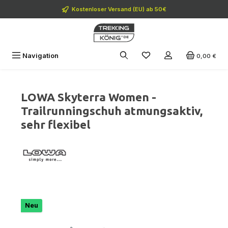
Zum Hauptinhalt springen
Kostenloser Versand (EU) ab 50€
Navigation
0,00 €
LOWA Skyterra Women -
Trailrunningschuh atmungsaktiv,
sehr flexibel
Bildergalerie überspringen
Neu