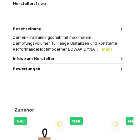
Hersteller:
Lowa
Beschreibung
Damen-Trailrunningschuh mit maximalem
Dämpfungsvolumen für lange Distanzen und konstante
PerformanceHochmoderner LOWA® DYNAT…
Mehr
Infos zum Hersteller
Bewertungen
Produktgalerie überspringen
Zubehör
Neu
Neu
Neu