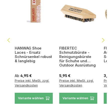
HANWAG Shoe
FIBERTEC
FIB
Laces - Ersatz
Schmutzbürste -
Auft
Schnürsenkel robust
Reinigungsbürste
Sch
& langlebig
für Schuhe und
Lede
Outdoor Ausrüstung
Regulärer Preis:
Regulärer Preis:
Regul
Ab
4,95 €
5,95 €
3,45
Preise inkl. MwSt. zzgl.
Preise inkl. MwSt. zzgl.
Preis
Versandkosten
Versandkosten
Vers
Variante wählen
Variante wählen
Va