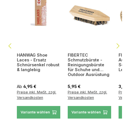
HANWAG Shoe
FIBERTEC
FIB
Laces - Ersatz
Schmutzbürste -
Auft
Schnürsenkel robust
Reinigungsbürste
Sch
& langlebig
für Schuhe und
Lede
Outdoor Ausrüstung
Regulärer Preis:
Regulärer Preis:
Regul
Ab
4,95 €
5,95 €
3,45
Preise inkl. MwSt. zzgl.
Preise inkl. MwSt. zzgl.
Preis
Versandkosten
Versandkosten
Vers
Variante wählen
Variante wählen
Va