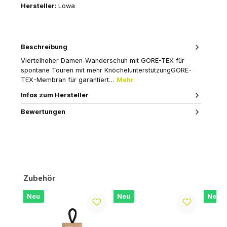
Hersteller:
Lowa
Beschreibung
Viertelhoher Damen-Wanderschuh mit GORE-TEX für
spontane Touren mit mehr KnöchelunterstützungGORE-
TEX-Membran für garantiert…
Mehr
Infos zum Hersteller
Bewertungen
Produktgalerie überspringen
Zubehör
Neu
Neu
Neu