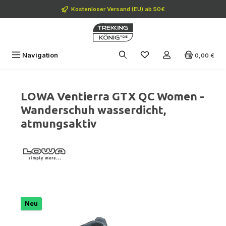
Zum Hauptinhalt springen
Kostenloser Versand (EU) ab 50€
Navigation
0,00 €
LOWA Ventierra GTX QC Women -
Wanderschuh wasserdicht,
atmungsaktiv
Bildergalerie überspringen
Neu