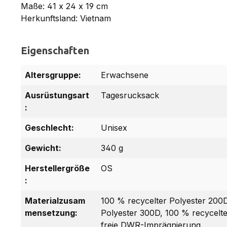
Maße: 41 x 24 x 19 cm
Herkunftsland: Vietnam
Eigenschaften
Altersgruppe:
Erwachsene
Ausrüstungsart
Tagesrucksack
:
Geschlecht:
Unisex
Gewicht:
340 g
Herstellergröße
OS
:
Materialzusam
100 % recycelter Polyester 200D
mensetzung:
Polyester 300D, 100 % recycelt
freie DWR-Imprägnierung