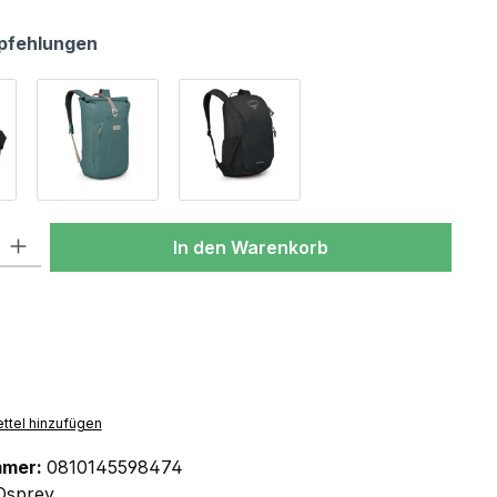
pfehlungen
l: Gib den gewünschten Wert ein oder benutze die Schaltflächen um
In den Warenkorb
ttel hinzufügen
mmer:
0810145598474
Osprey