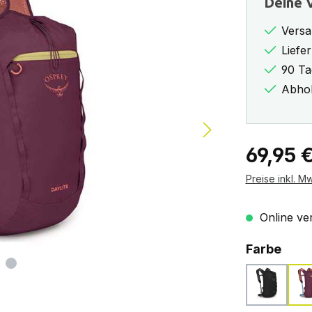
Deine V
Versa
Liefe
90 Ta
Abhol
Regulärer Pr
69,95 
Preise inkl. M
Online ver
ausw
Farbe
black