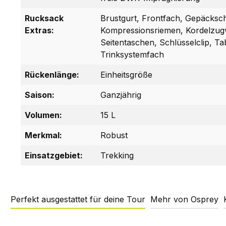
Rucksack
Brustgurt, Frontfach, Gepäcksch
Extras:
Kompressionsriemen, Kordelzug
Seitentaschen, Schlüsselclip, Tab
Trinksystemfach
Rückenlänge:
Einheitsgröße
Saison:
Ganzjährig
Volumen:
15 L
Merkmal:
Robust
Einsatzgebiet:
Trekking
Perfekt ausgestattet für deine Tour
Mehr von Osprey
Produktgalerie überspringen