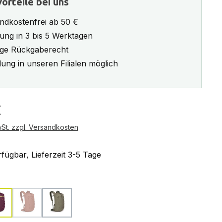
orteile bei uns
ndkostenfrei ab 50 €
rung in 3 bis 5 Werktagen
ge Rückgaberecht
ung in unseren Filialen möglich
eis:
€
wSt. zzgl. Versandkosten
fügbar, Lieferzeit 3-5 Tage
ählen
moody burgundy
porcelain orange
tan concrete
(Diese Option ist zurzeit nicht verfügbar.)