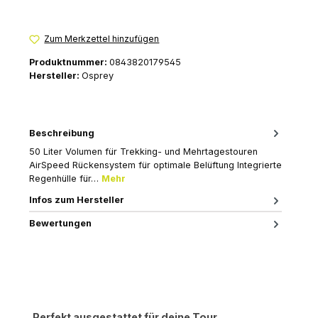
Zum Merkzettel hinzufügen
Produktnummer:
0843820179545
Hersteller:
Osprey
Beschreibung
50 Liter Volumen für Trekking- und Mehrtagestouren
AirSpeed Rückensystem für optimale Belüftung Integrierte
Regenhülle für…
Mehr
Infos zum Hersteller
Bewertungen
Produktgalerie überspringen
Perfekt ausgestattet für deine Tour