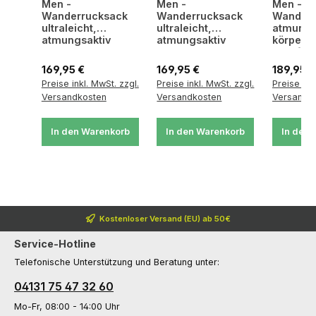
Men -
Men -
Men -
Wanderrucksack
Wanderrucksack
Wanderr
ultraleicht,
ultraleicht,
atmungs
atmungsaktiv
atmungsaktiv
körpern
Passfor
Regulärer Preis:
Regulärer Preis:
Regulärer
169,95 €
169,95 €
189,95 €
Preise inkl. MwSt. zzgl.
Preise inkl. MwSt. zzgl.
Preise ink
Versandkosten
Versandkosten
Versandk
In den Warenkorb
In den Warenkorb
In den 
Kostenloser Versand (EU) ab 50€
Service-Hotline
Telefonische Unterstützung und Beratung unter:
04131 75 47 32 60
Mo-Fr, 08:00 - 14:00 Uhr