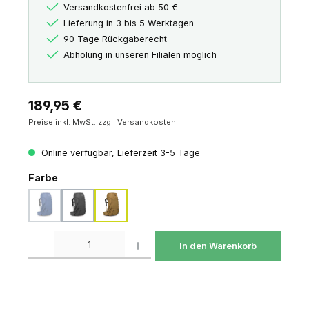
Versandkostenfrei ab 50 €
Lieferung in 3 bis 5 Werktagen
90 Tage Rückgaberecht
Abholung in unseren Filialen möglich
Regulärer Preis:
189,95 €
Preise inkl. MwSt. zzgl. Versandkosten
Online verfügbar, Lieferzeit 3-5 Tage
auswählen
Farbe
astrology blue blue flame
dark charcoal silver lining
histosol brown rhino grey
(Diese Option ist zurzeit nicht verfügbar.)
Produkt Anzahl: Gib den gewünschten Wert ein oder benutze die Schaltfl
In den Warenkorb