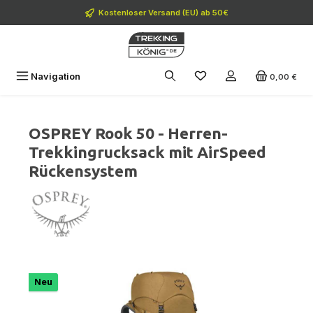
Zum Hauptinhalt springen
Kostenloser Versand (EU) ab 50€
Navigation
0,00 €
OSPREY Rook 50 - Herren-
Trekkingrucksack mit AirSpeed
Rückensystem
Bildergalerie überspringen
Neu