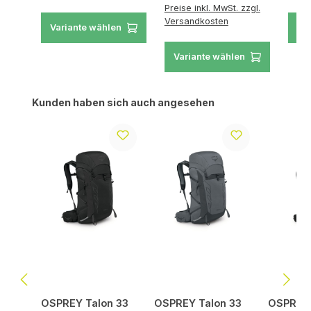
Preise inkl. MwSt. zzgl.
Versandkosten
Variante wählen
Va
Variante wählen
Produktgalerie überspringen
Kunden haben sich auch angesehen
OSPREY Talon 33
OSPREY Talon 33
OSPREY 