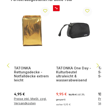
Rabatt
%
TATONKA
TATONKA One Day -
TATO
Rettungsdecke -
Kulturbeutel
Scho
Notfalldecke extrem
ultraleicht &
Set 
leicht
wasserabweisend
Regulärer Preis:
Verkaufspreis:
Regulärer Preis:
Regul
4,95 €
9,95 €
13,9
16,95 €
(41.3%
Preise inkl. MwSt. zzgl.
Preis
gespart)
Versandkosten
Vers
vorher 9,95 €