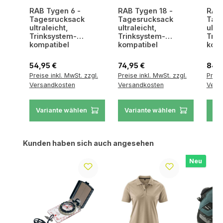
RAB Tygen 6 -
RAB Tygen 18 -
RAB 
Tagesrucksack
Tagesrucksack
Tag
ultraleicht,
ultraleicht,
ultra
Trinksystem-
Trinksystem-
Trin
kompatibel
kompatibel
komp
Regulärer Preis:
Regulärer Preis:
Regul
54,95 €
74,95 €
84,9
Preise inkl. MwSt. zzgl.
Preise inkl. MwSt. zzgl.
Preis
Versandkosten
Versandkosten
Vers
Variante wählen
Variante wählen
Va
Produktgalerie überspringen
Kunden haben sich auch angesehen
Neu