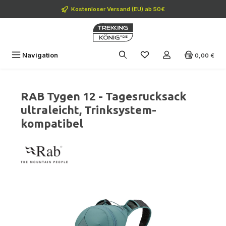
Zum Hauptinhalt springen
Kostenloser Versand (EU) ab 50€
Navigation
0,00 €
RAB Tygen 12 - Tagesrucksack
ultraleicht, Trinksystem-
kompatibel
Bildergalerie überspringen