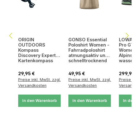
ORIGIN
GONSO Essential
LOWA C
OUTDOORS
Poloshirt Women -
Pro GTX
Kompass
Fahrradpoloshirt
Women 
Discovery Expert -
atmungsaktiv und
Alpinstie
Kartenkompass
schnelltrocknend
wasserdi
mit integrierter
atmungs
Lupe
Regulärer Preis:
Regulärer Preis:
Regulärer
29,95 €
49,95 €
299,95 
Preise inkl. MwSt. zzgl.
Preise inkl. MwSt. zzgl.
Preise ink
Versandkosten
Versandkosten
Versandk
In den Warenkorb
In den Warenkorb
In den 