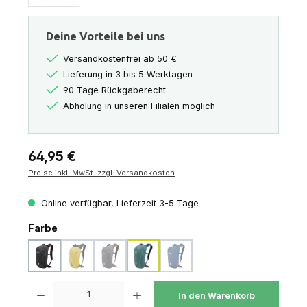
Deine Vorteile bei uns
Versandkostenfrei ab 50 €
Lieferung in 3 bis 5 Werktagen
90 Tage Rückgaberecht
Abholung in unseren Filialen möglich
Regulärer Preis:
64,95 €
Preise inkl. MwSt. zzgl. Versandkosten
Online verfügbar, Lieferzeit 3-5 Tage
auswählen
Farbe
black
dark pollen
graphene
sage
tempest blue
(Diese Option ist zurzeit nicht verfügbar.)
(Diese Option ist zurzeit nicht verfügbar.)
(Diese Option ist zurzeit nicht verf
Produkt Anzahl: Gib den gewünschten Wert ein oder benutze die Schaltfl
In den Warenkorb