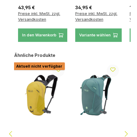
Regulärer Preis:
Regulärer Preis:
Reg
43,95 €
34,95 €
17,
Preise inkl. MwSt. zzgl.
Preise inkl. MwSt. zzgl.
Prei
Versandkosten
Versandkosten
Ver
In den Warenkorb
Variante wählen
V
Produktgalerie überspringen
Ähnliche Produkte
Aktuell nicht verfügbar