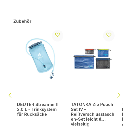
Produktgalerie überspringen
Zubehör
DEUTER Streamer II
TATONKA Zip Pouch
TA
2.0 L - Trinksystem
Set IV -
Poc
für Rucksäcke
Reißverschlusstasch
Bru
en-Set leicht &
RF
vielseitig
Aus