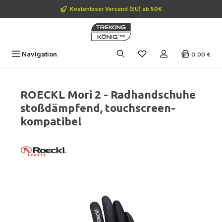
Zum Hauptinhalt springen
Kostenloser Versand (EU) ab 50€
Navigation
0,00 €
ROECKL Mori 2 - Radhandschuhe
stoßdämpfend, touchscreen-
kompatibel
Bildergalerie überspringen