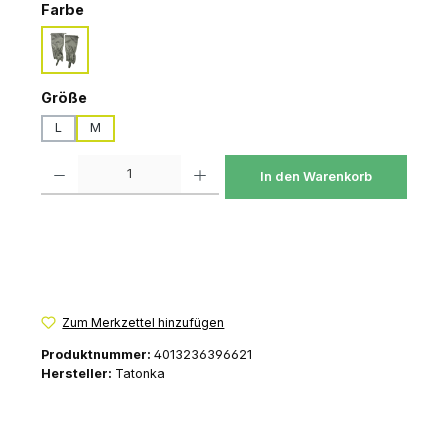
auswählen
Farbe
stone-grey-olive
auswählen
Größe
L
M
Produkt Anzahl: Gib den gewünschten Wert ein oder benutze die Schaltfl
In den Warenkorb
Zum Merkzettel hinzufügen
Produktnummer:
4013236396621
Hersteller:
Tatonka