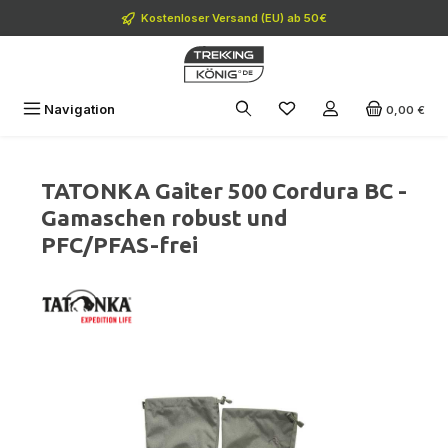
Zum Hauptinhalt springen
Kostenloser Versand (EU) ab 50€
Navigation
0,00 €
TATONKA Gaiter 500 Cordura BC -
Gamaschen robust und
PFC/PFAS-frei
Bildergalerie überspringen