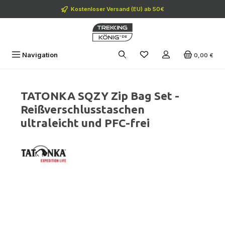
Zum Hauptinhalt springen
Kostenloser Versand (EU) ab 50€
Navigation
0,00 €
TATONKA SQZY Zip Bag Set -
Reißverschlusstaschen
ultraleicht und PFC-frei
Bildergalerie überspringen