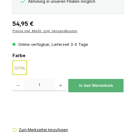
Abholung in unseren Filialen möglich
Regulärer Preis:
54,95 €
Preise inkl. MwSt. zzgl. Versandkosten
Online verfügbar, Lieferzeit 3-5 Tage
auswählen
Farbe
assorted
Produkt Anzahl: Gib den gewünschten Wert ein oder benutze die Schaltfl
In den Warenkorb
Zum Merkzettel hinzufügen