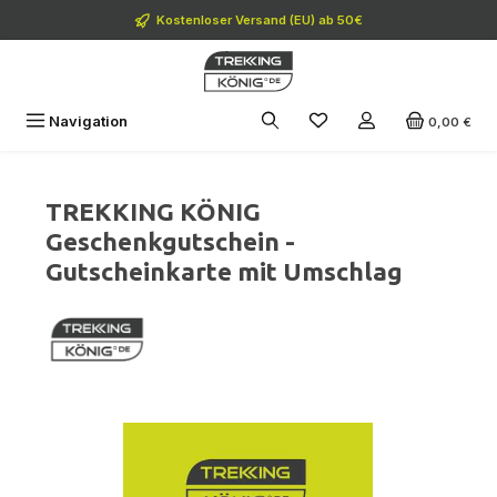
Zum Hauptinhalt springen
Kostenloser Versand (EU) ab 50€
Navigation
0,00 €
TREKKING KÖNIG
Geschenkgutschein -
Gutscheinkarte mit Umschlag
Bildergalerie überspringen