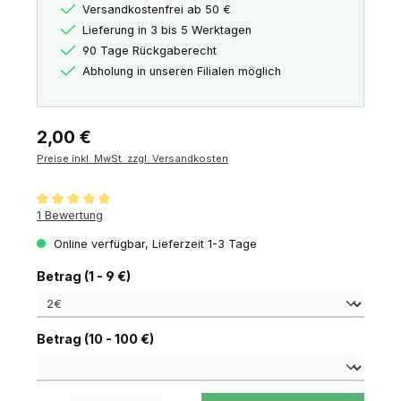
Versandkostenfrei ab 50 €
Lieferung in 3 bis 5 Werktagen
90 Tage Rückgaberecht
Abholung in unseren Filialen möglich
Regulärer Preis:
2,00 €
Preise inkl. MwSt. zzgl. Versandkosten
Durchschnittliche Bewertung von 5 von 5 Sternen
1 Bewertung
Online verfügbar, Lieferzeit 1-3 Tage
auswählen
Betrag (1 - 9 €)
auswählen
Betrag (10 - 100 €)
Produkt Anzahl: Gib den gewünschten Wert ein oder benutze die Schaltfl