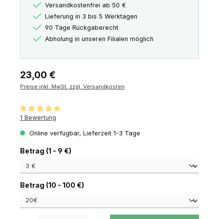
Versandkostenfrei ab 50 €
Lieferung in 3 bis 5 Werktagen
90 Tage Rückgaberecht
Abholung in unseren Filialen möglich
Regulärer Preis:
23,00 €
Preise inkl. MwSt. zzgl. Versandkosten
Durchschnittliche Bewertung von 5 von 5 Sternen
1 Bewertung
Online verfügbar, Lieferzeit 1-3 Tage
auswählen
Betrag (1 - 9 €)
auswählen
Betrag (10 - 100 €)
Produkt Anzahl: Gib den gewünschten Wert ein oder benutze die Schaltfl