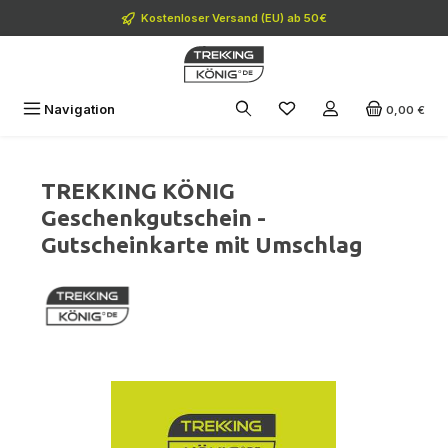
Zum Hauptinhalt springen
Kostenloser Versand (EU) ab 50€
Navigation
0,00 €
TREKKING KÖNIG
Geschenkgutschein -
Gutscheinkarte mit Umschlag
Bildergalerie überspringen