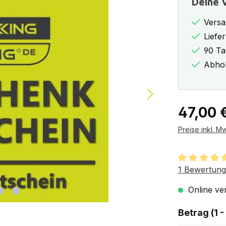
Deine V
Versa
Liefe
90 Ta
Abhol
Regulärer Pr
47,00 
Preise inkl. M
Durchschnit
1 Bewertung
Online ver
Betrag (1 -