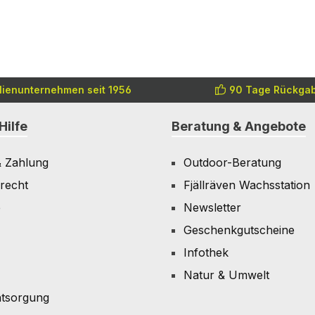
lienunternehmen seit 1956
90 Tage Rückgab
Hilfe
Beratung & Angebote
& Zahlung
Outdoor-Beratung
recht
Fjällräven Wachsstation
e
Newsletter
Geschenkgutscheine
Infothek
Natur & Umwelt
ntsorgung