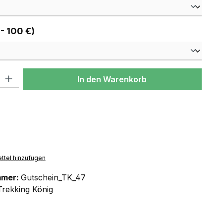
auswählen
 - 100 €)
l: Gib den gewünschten Wert ein oder benutze die Schaltflächen um
In den Warenkorb
ttel hinzufügen
mmer:
Gutschein_TK_47
Trekking König