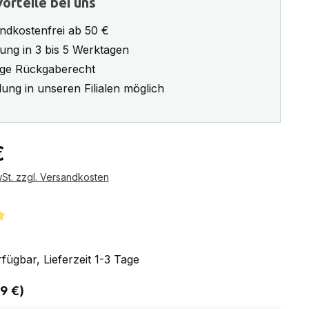
orteile bei uns
ndkostenfrei ab 50 €
rung in 3 bis 5 Werktagen
ge Rückgaberecht
ung in unseren Filialen möglich
eis:
€
wSt. zzgl. Versandkosten
tliche Bewertung von 5 von 5 Sternen
fügbar, Lieferzeit 1-3 Tage
auswählen
 9 €)