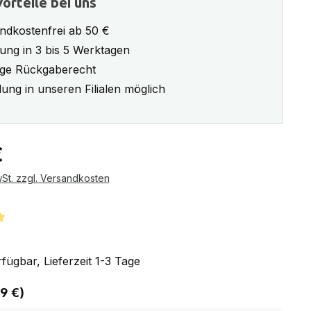
orteile bei uns
ndkostenfrei ab 50 €
rung in 3 bis 5 Werktagen
ge Rückgaberecht
ung in unseren Filialen möglich
eis:
€
wSt. zzgl. Versandkosten
tliche Bewertung von 5 von 5 Sternen
fügbar, Lieferzeit 1-3 Tage
auswählen
 9 €)