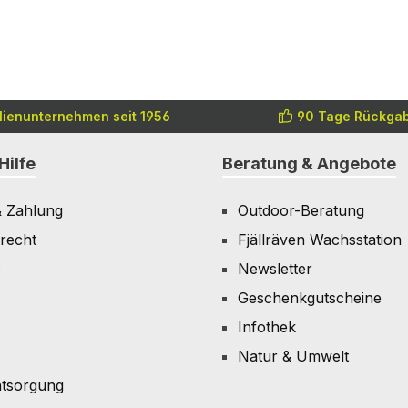
lienunternehmen seit 1956
90 Tage Rückgab
Hilfe
Beratung & Angebote
& Zahlung
Outdoor-Beratung
recht
Fjällräven Wachsstation
e
Newsletter
Geschenkgutscheine
Infothek
Natur & Umwelt
ntsorgung