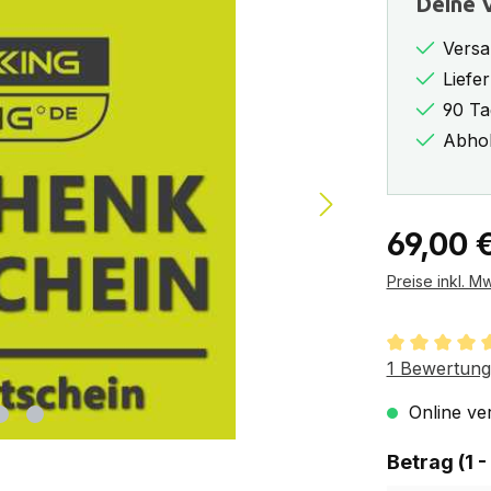
Deine V
Versa
Liefe
90 Ta
Abhol
Regulärer Pr
69,00 
Preise inkl. M
Durchschnit
1 Bewertung
Online ver
Betrag (1 -