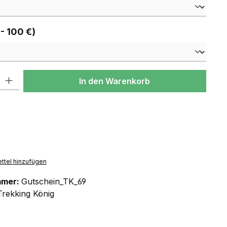
auswählen
 - 100 €)
l: Gib den gewünschten Wert ein oder benutze die Schaltflächen um
In den Warenkorb
ttel hinzufügen
mmer:
Gutschein_TK_69
Trekking König