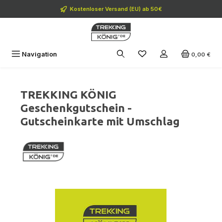
Zum Hauptinhalt springen
Kostenloser Versand (EU) ab 50€
Navigation
0,00 €
TREKKING KÖNIG
Geschenkgutschein -
Gutscheinkarte mit Umschlag
Bildergalerie überspringen