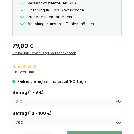
Versandkostenfrei ab 50 €
Lieferung in 3 bis 5 Werktagen
90 Tage Rückgaberecht
Abholung in unseren Filialen möglich
Regulärer Preis:
79,00 €
Preise inkl. MwSt. zzgl. Versandkosten
Durchschnittliche Bewertung von 5 von 5 Sternen
1 Bewertung
Online verfügbar, Lieferzeit 1-3 Tage
auswählen
Betrag (1 - 9 €)
auswählen
Betrag (10 - 100 €)
Produkt Anzahl: Gib den gewünschten Wert ein oder benutze die Schaltfl