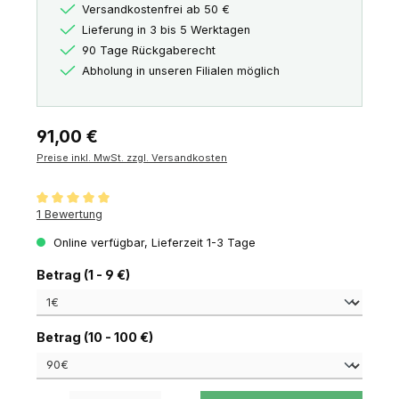
Versandkostenfrei ab 50 €
Lieferung in 3 bis 5 Werktagen
90 Tage Rückgaberecht
Abholung in unseren Filialen möglich
Regulärer Preis:
91,00 €
Preise inkl. MwSt. zzgl. Versandkosten
Durchschnittliche Bewertung von 5 von 5 Sternen
1 Bewertung
Online verfügbar, Lieferzeit 1-3 Tage
auswählen
Betrag (1 - 9 €)
auswählen
Betrag (10 - 100 €)
Produkt Anzahl: Gib den gewünschten Wert ein oder benutze die Schaltfl