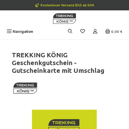
Zum Hauptinhalt springen
Kostenloser Versand (EU) ab 50€
Navigation
0,00 €
TREKKING KÖNIG
Geschenkgutschein -
Gutscheinkarte mit Umschlag
Bildergalerie überspringen