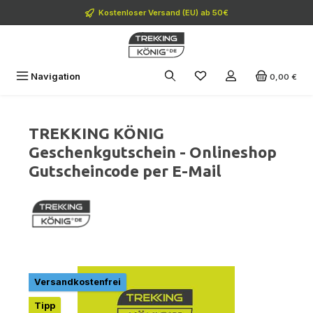
Zum Hauptinhalt springen
Kostenloser Versand (EU) ab 50€
Navigation
0,00 €
TREKKING KÖNIG
Geschenkgutschein - Onlineshop
Gutscheincode per E-Mail
Bildergalerie überspringen
Versandkostenfrei
Tipp