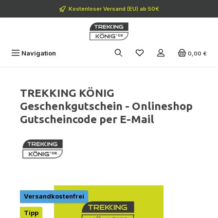
Zum Hauptinhalt springen
Kostenloser Versand (EU) ab 50€
Navigation
0,00 €
TREKKING KÖNIG
Geschenkgutschein - Onlineshop
Gutscheincode per E-Mail
Bildergalerie überspringen
Versandkostenfrei
Tipp