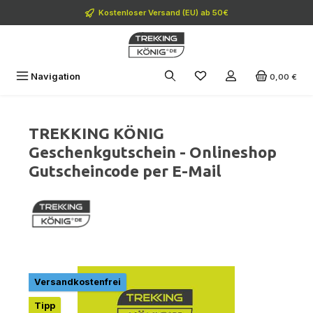
Zum Hauptinhalt springen
Kostenloser Versand (EU) ab 50€
Navigation
0,00 €
TREKKING KÖNIG
Geschenkgutschein - Onlineshop
Gutscheincode per E-Mail
Bildergalerie überspringen
Versandkostenfrei
Tipp