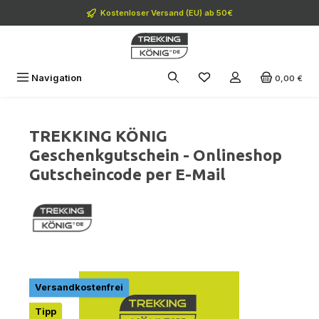
Zum Hauptinhalt springen
Kostenloser Versand (EU) ab 50€
Navigation
0,00 €
TREKKING KÖNIG
Geschenkgutschein - Onlineshop
Gutscheincode per E-Mail
Bildergalerie überspringen
Versandkostenfrei
Tipp