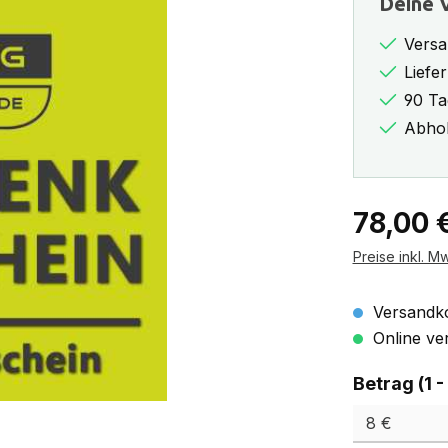
Deine V
Versa
Liefe
90 Ta
Abhol
Regulärer Pr
78,00 
Preise inkl. M
Versandko
Online ver
Betrag (1 -