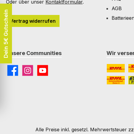
Oder über unser
Kontaktformular
.
AGB
Dein 5€ Gutschein
Batteriee
Vertrag widerrufen
Unsere Communities
Wir versen
Facebook
Instagram
YouTube
DHL
DH
DHL Paket I
St
Alle Preise inkl. gesetzl. Mehrwertsteuer zz