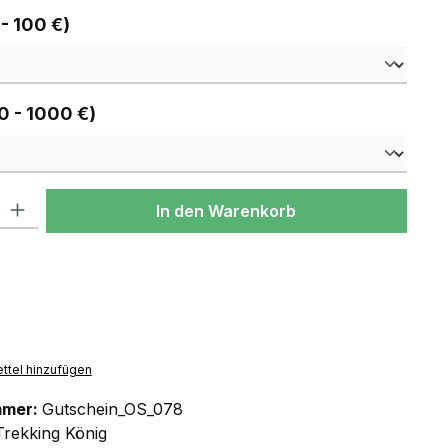
auswählen
 - 100 €)
auswählen
0 - 1000 €)
l: Gib den gewünschten Wert ein oder benutze die Schaltflächen um
In den Warenkorb
ttel hinzufügen
mmer:
Gutschein_OS_078
Trekking König