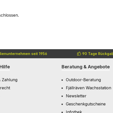
schlossen.
lienunternehmen seit 1956
90 Tage Rückgab
Hilfe
Beratung & Angebote
& Zahlung
Outdoor-Beratung
recht
Fjällräven Wachsstation
e
Newsletter
Geschenkgutscheine
Infothek