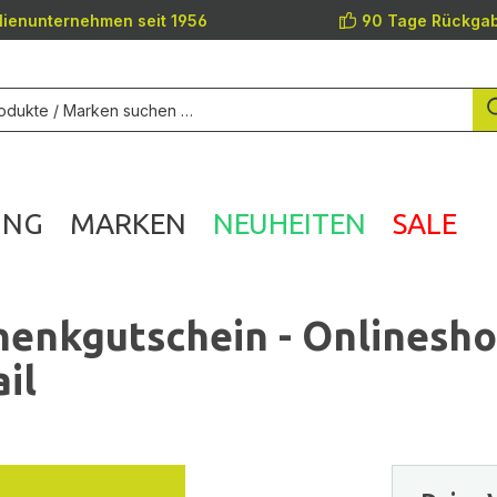
lienunternehmen seit 1956
90 Tage Rückgab
UNG
MARKEN
NEUHEITEN
SALE
enkgutschein - Onlinesh
il