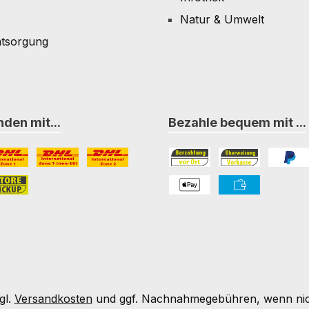
Natur & Umwelt
ntsorgung
den mit...
Bezahle bequem mit ...
L Paket International Zone 1
DHL Paket International Zone 1 (non-EU)
DHL Paket International Zone 2
Bezahlung in der Filiale
Vorkasse
PayPal
nternational Zone 3
ore-Pickup
PAYONE Apple Pay
PAYONE Vorkass
gl.
Versandkosten
und ggf. Nachnahmegebühren, wenn nic