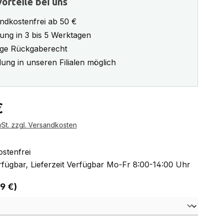
orteile bei uns
ndkostenfrei ab 50 €
rung in 3 bis 5 Werktagen
ge Rückgaberecht
ung in unseren Filialen möglich
eis:
€
wSt. zzgl. Versandkosten
stenfrei
fügbar, Lieferzeit Verfügbar Mo-Fr 8:00-14:00 Uhr
auswählen
 9 €)