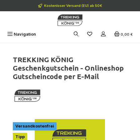
Zum Hauptinhalt springen
Kostenloser Versand (EU) ab 50€
Navigation
0,00 €
TREKKING KÖNIG
Geschenkgutschein - Onlineshop
Gutscheincode per E-Mail
Bildergalerie überspringen
Versandkostenfrei
Tipp