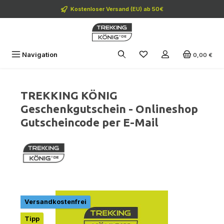
Zum Hauptinhalt springen
Kostenloser Versand (EU) ab 50€
Navigation
0,00 €
TREKKING KÖNIG
Geschenkgutschein - Onlineshop
Gutscheincode per E-Mail
Bildergalerie überspringen
Versandkostenfrei
Tipp