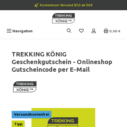
Zum Hauptinhalt springen
Kostenloser Versand (EU) ab 50€
Navigation
0,00 €
TREKKING KÖNIG
Geschenkgutschein - Onlineshop
Gutscheincode per E-Mail
Bildergalerie überspringen
Versandkostenfrei
Tipp