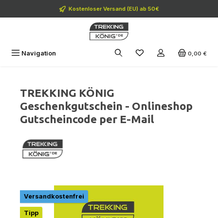
Zum Hauptinhalt springen
Kostenloser Versand (EU) ab 50€
Navigation
0,00 €
TREKKING KÖNIG
Geschenkgutschein - Onlineshop
Gutscheincode per E-Mail
Bildergalerie überspringen
Versandkostenfrei
Tipp