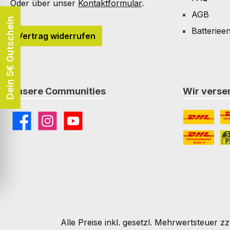
Oder über unser
Kontaktformular
.
AGB
Dein 5€ Gutschein
Batteriee
Vertrag widerrufen
Unsere Communities
Wir versen
Facebook
Instagram
YouTube
DHL
DH
DHL Paket I
St
Alle Preise inkl. gesetzl. Mehrwertsteuer zz