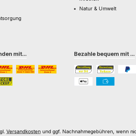
Natur & Umwelt
ntsorgung
den mit...
Bezahle bequem mit ...
L Paket International Zone 1
DHL Paket International Zone 1 (non-EU)
DHL Paket International Zone 2
Bezahlung in der Filiale
Vorkasse
PayPal
nternational Zone 3
ore-Pickup
PAYONE Apple Pay
PAYONE Vorkass
gl.
Versandkosten
und ggf. Nachnahmegebühren, wenn nic