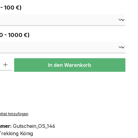
auswählen
 - 100 €)
auswählen
0 - 1000 €)
l: Gib den gewünschten Wert ein oder benutze die Schaltflächen um
In den Warenkorb
ttel hinzufügen
mmer:
Gutschein_OS_146
Trekking König