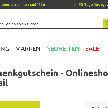
lienunternehmen seit 1956
90 Tage Rückgab
UNG
MARKEN
NEUHEITEN
SALE
enkgutschein - Onlinesh
il