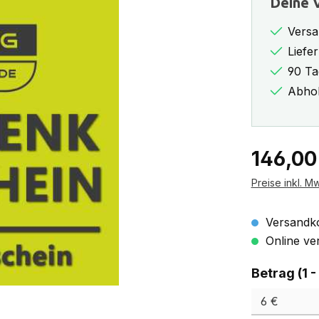
Deine V
Versa
Liefe
90 Ta
Abhol
Regulärer Pr
146,00
Preise inkl. M
Versandko
Online ver
Betrag (1 -