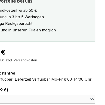
orteile bei uns
ndkostenfrei ab 50 €
rung in 3 bis 5 Werktagen
ge Rückgaberecht
ung in unseren Filialen möglich
eis:
 €
wSt. zzgl. Versandkosten
stenfrei
fügbar, Lieferzeit Verfügbar Mo-Fr 8:00-14:00 Uhr
auswählen
 9 €)