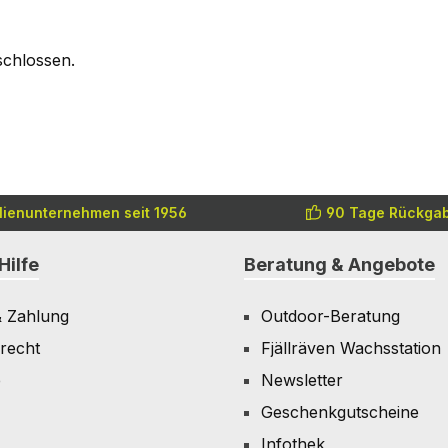
schlossen.
lienunternehmen seit 1956
90 Tage Rückgab
Hilfe
Beratung & Angebote
& Zahlung
Outdoor-Beratung
recht
Fjällräven Wachsstation
e
Newsletter
Geschenkgutscheine
Infothek