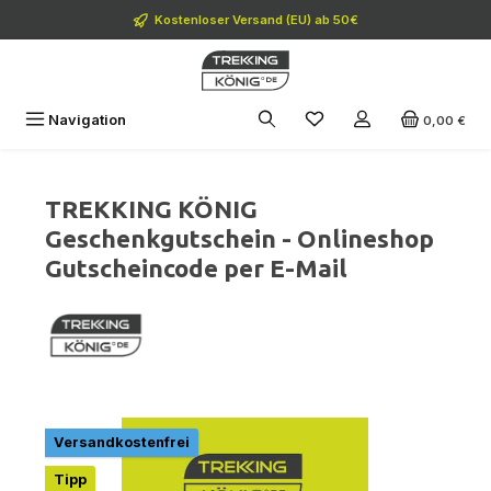
Zum Hauptinhalt springen
Kostenloser Versand (EU) ab 50€
Navigation
0,00 €
TREKKING KÖNIG
Geschenkgutschein - Onlineshop
Gutscheincode per E-Mail
Bildergalerie überspringen
Versandkostenfrei
Tipp