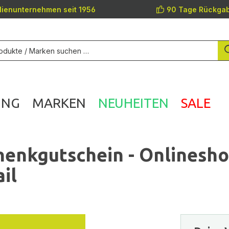
lienunternehmen seit 1956
90 Tage Rückgab
UNG
MARKEN
NEUHEITEN
SALE
enkgutschein - Onlinesh
il