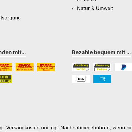
Natur & Umwelt
ntsorgung
den mit...
Bezahle bequem mit ...
L Paket International Zone 1
DHL Paket International Zone 1 (non-EU)
DHL Paket International Zone 2
Bezahlung in der Filiale
Vorkasse
PayPal
nternational Zone 3
ore-Pickup
PAYONE Apple Pay
PAYONE Vorkass
gl.
Versandkosten
und ggf. Nachnahmegebühren, wenn nic