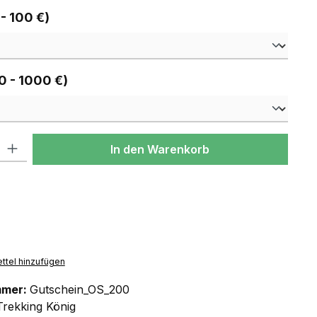
auswählen
 - 100 €)
auswählen
0 - 1000 €)
l: Gib den gewünschten Wert ein oder benutze die Schaltflächen um
In den Warenkorb
ttel hinzufügen
mmer:
Gutschein_OS_200
Trekking König