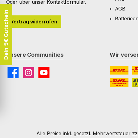
Oder über unser
Kontaktformular
.
AGB
Dein 5€ Gutschein
Batteriee
Vertrag widerrufen
Unsere Communities
Wir versen
Facebook
Instagram
YouTube
DHL
DH
DHL Paket I
St
Alle Preise inkl. gesetzl. Mehrwertsteuer zz