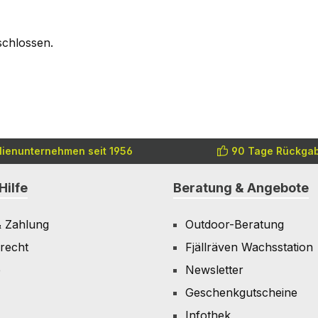
schlossen.
lienunternehmen seit 1956
90 Tage Rückgab
Hilfe
Beratung & Angebote
& Zahlung
Outdoor-Beratung
recht
Fjällräven Wachsstation
e
Newsletter
Geschenkgutscheine
Infothek