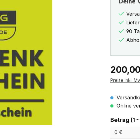
Deine V
Versa
Liefe
90 Ta
Abhol
Regulärer Pr
200,00
Preise inkl. M
Versandko
Online ver
Betrag (1 -