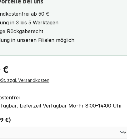
orteile bei uns
ndkostenfrei ab 50 €
rung in 3 bis 5 Werktagen
ge Rückgaberecht
ung in unseren Filialen möglich
eis:
 €
wSt. zzgl. Versandkosten
stenfrei
fügbar, Lieferzeit Verfügbar Mo-Fr 8:00-14:00 Uhr
auswählen
 9 €)