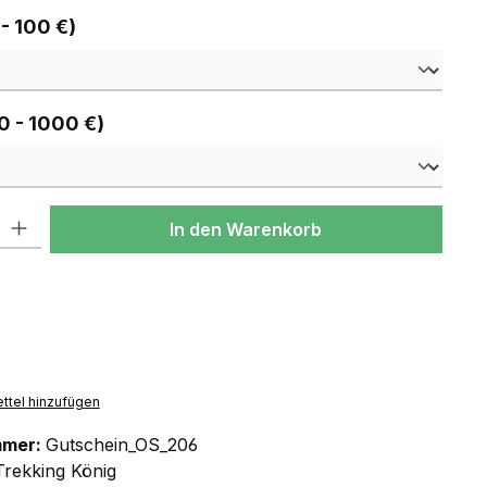
auswählen
 - 100 €)
auswählen
0 - 1000 €)
l: Gib den gewünschten Wert ein oder benutze die Schaltflächen um
In den Warenkorb
ttel hinzufügen
mmer:
Gutschein_OS_206
Trekking König