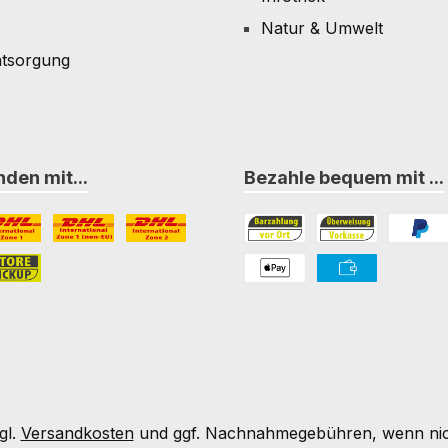
Natur & Umwelt
ntsorgung
den mit...
Bezahle bequem mit ...
L Paket International Zone 1
DHL Paket International Zone 1 (non-EU)
DHL Paket International Zone 2
Bezahlung in der Filiale
Vorkasse
PayPal
nternational Zone 3
ore-Pickup
PAYONE Apple Pay
PAYONE Vorkass
gl.
Versandkosten
und ggf. Nachnahmegebühren, wenn nic