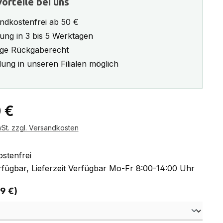
orteile bei uns
ndkostenfrei ab 50 €
rung in 3 bis 5 Werktagen
ge Rückgaberecht
ung in unseren Filialen möglich
eis:
 €
wSt. zzgl. Versandkosten
stenfrei
fügbar, Lieferzeit Verfügbar Mo-Fr 8:00-14:00 Uhr
auswählen
 9 €)