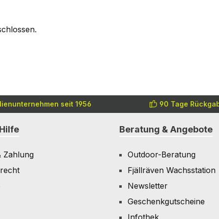
schlossen.
lienunternehmen seit 1956
90 Tage Rückgab
Hilfe
Beratung & Angebote
& Zahlung
Outdoor-Beratung
recht
Fjällräven Wachsstation
e
Newsletter
Geschenkgutscheine
Infothek