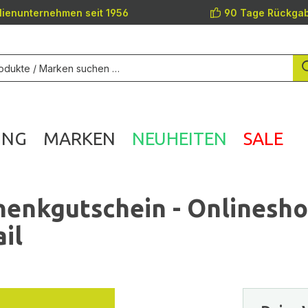
lienunternehmen seit 1956
90 Tage Rückgab
UNG
MARKEN
NEUHEITEN
SALE
enkgutschein - Onlinesh
il