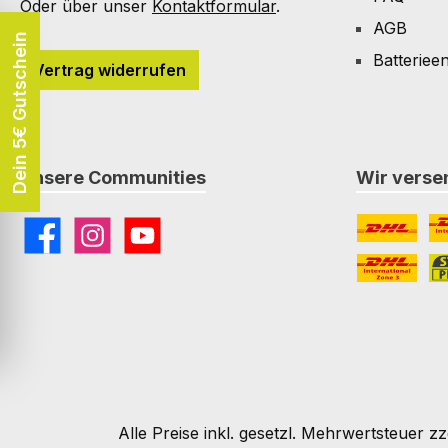
Oder über unser
Kontaktformular
.
AGB
Dein 5€ Gutschein
Batteriee
Vertrag widerrufen
Unsere Communities
Wir versen
Facebook
Instagram
YouTube
DHL
DH
DHL Paket I
St
Alle Preise inkl. gesetzl. Mehrwertsteuer zz