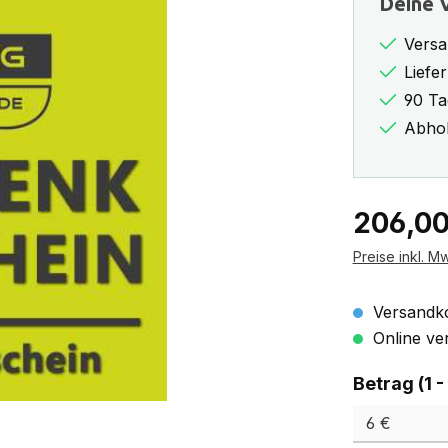
Deine V
Versa
Liefe
90 Ta
Abhol
Regulärer Pr
206,00
Preise inkl. M
Versandko
Online ver
Betrag (1 -