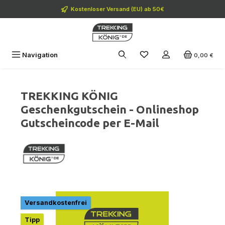
Zum Hauptinhalt springen
Kostenloser Versand (EU) ab 50€
Navigation
0,00 €
TREKKING KÖNIG
Geschenkgutschein - Onlineshop
Gutscheincode per E-Mail
Bildergalerie überspringen
Versandkostenfrei
Tipp