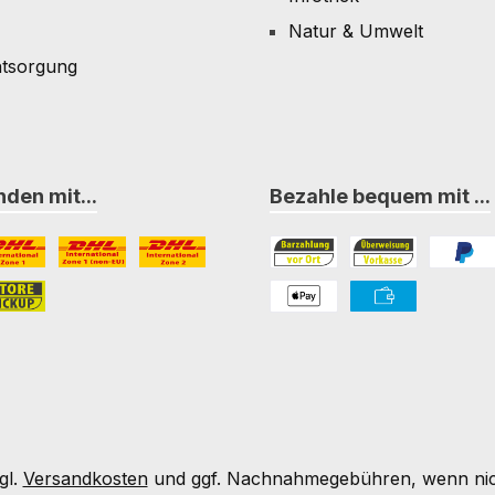
Natur & Umwelt
ntsorgung
den mit...
Bezahle bequem mit ...
L Paket International Zone 1
DHL Paket International Zone 1 (non-EU)
DHL Paket International Zone 2
Bezahlung in der Filiale
Vorkasse
PayPal
nternational Zone 3
ore-Pickup
PAYONE Apple Pay
PAYONE Vorkass
gl.
Versandkosten
und ggf. Nachnahmegebühren, wenn nic