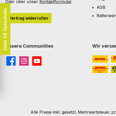
Oder über unser
Kontaktformular
.
AGB
Dein 5€ Gutschein
Batteriee
Vertrag widerrufen
Unsere Communities
Wir versen
Facebook
Instagram
YouTube
DHL
DH
DHL Paket I
St
Alle Preise inkl. gesetzl. Mehrwertsteuer zz