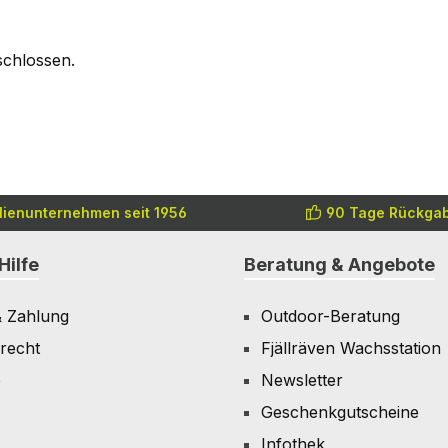
schlossen.
lienunternehmen seit 1956
90 Tage Rückgab
Hilfe
Beratung & Angebote
& Zahlung
Outdoor-Beratung
recht
Fjällräven Wachsstation
e
Newsletter
Geschenkgutscheine
Infothek