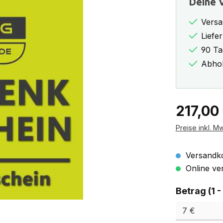
Deine V
Versa
Liefe
90 Ta
Abhol
Regulärer Pr
217,00
Preise inkl. M
Versandko
Online ver
Betrag (1 -