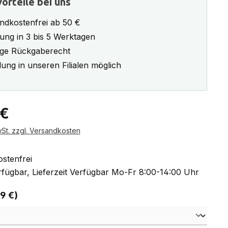
orteile bei uns
ndkostenfrei ab 50 €
rung in 3 bis 5 Werktagen
ge Rückgaberecht
ung in unseren Filialen möglich
eis:
 €
wSt. zzgl. Versandkosten
stenfrei
fügbar, Lieferzeit Verfügbar Mo-Fr 8:00-14:00 Uhr
auswählen
 9 €)