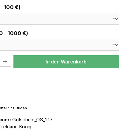
auswählen
 - 100 €)
auswählen
0 - 1000 €)
l: Gib den gewünschten Wert ein oder benutze die Schaltflächen um
In den Warenkorb
ttel hinzufügen
mmer:
Gutschein_OS_217
Trekking König