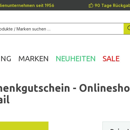
lienunternehmen seit 1956
90 Tage Rückgab
UNG
MARKEN
NEUHEITEN
SALE
enkgutschein - Onlinesh
il