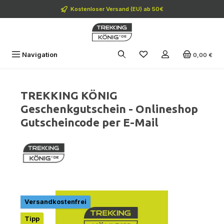
Zum Hauptinhalt springen
Kostenloser Versand (EU) ab 50€
Navigation
0,00 €
TREKKING KÖNIG
Geschenkgutschein - Onlineshop
Gutscheincode per E-Mail
Bildergalerie überspringen
Versandkostenfrei
Tipp