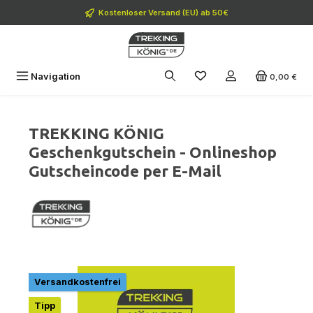
Zum Hauptinhalt springen
Kostenloser Versand (EU) ab 50€
Navigation
0,00 €
TREKKING KÖNIG
Geschenkgutschein - Onlineshop
Gutscheincode per E-Mail
Bildergalerie überspringen
Versandkostenfrei
Tipp